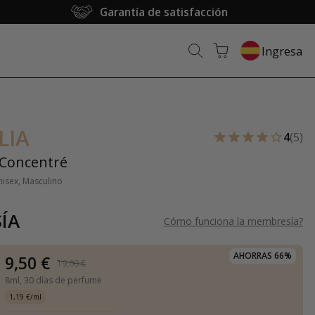
Garantía de satisfacción
Ingresa
LIA
4
(5)
Concentré
nisex, Masculino
ÍA
Cómo funciona la membresía
?
AHORRAS 66%
9,50 €
19,00 €
8ml,
30 días de perfume
1,19 €/ml