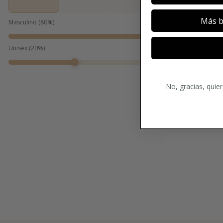
Más b
Masculino
(
80
%)
Unisex
(
20
%)
No, gracias, quie