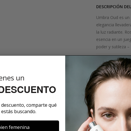
DESCRIPCIÓN DE
Umbra Oud es un p
elegancia llevader
la luz radiante. R
esencia en un jue
poder y sutileza –
SOBRE LA MARCA
enes un
 DESCUENTO
COMENTARIOS
e descuento, comparte qué
 estás buscando.
ien femenina