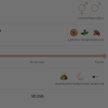
Unisex
Masculino
A
Leñoso
Verde
Resinoso
Moderado
Fuerte
Aventurero
Seductora
Casanova
Ver más