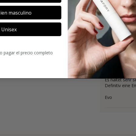
4
5
Comentarios
ien masculino
Unisex
Oud ist viel zu 
Sebastian
ro pagar el precio completo
Es haltet sehr 
Definitiv eine 
Evo