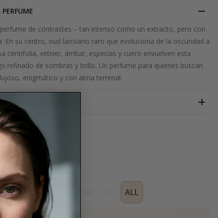
L PERFUME
erfume de contrastes – tan intenso como un extracto, pero con
a. En su centro, oud laosiano raro que evoluciona de la oscuridad a
osa centifolia, vetiver, ámbar, especias y cuero envuelven esta
go refinado de sombras y brillo. Un perfume para quienes buscan
 lujoso, enigmático y con alma terrenal.
ANOMALIA
ES
EN
DE
FR
IT
ALL