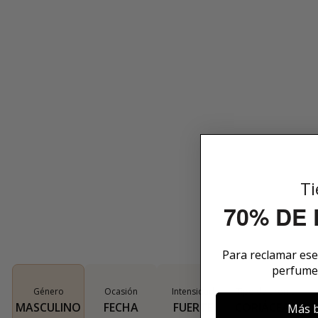
Ti
70% DE
Para reclamar es
perfume
Género
Ocasión
Intensidad
Tipo de aroma
MASCULINO
FECHA
FUERTE
CORIÁCEAS
Más b