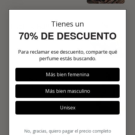
02
Tienes un
ELIGE TU PRIMER AROMA
70% DE DESCUENTO
Elige tu favorito. Tu primer perfume de
lujo se enviará justo después de la
compra.
Para reclamar ese descuento, comparte qué
perfume estás buscando.
03
Más bien femenina
DESCUBRE ALGO NUEVO
CADA MES
Más bien masculino
Cada mes, un nuevo perfume original
de 8 ml. Pausa o cancela cuando
quieras.
Unisex
No, gracias, quiero pagar el precio completo