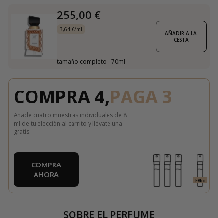
255,00 €
3,64 €/ml
AÑADIR A LA 
CESTA
tamaño completo - 70ml
COMPRA 4,
PAGA 3
Añade cuatro muestras individuales de 8
ml de tu elección al carrito y llévate una
gratis.
COMPRA
AHORA
SOBRE EL PERFUME