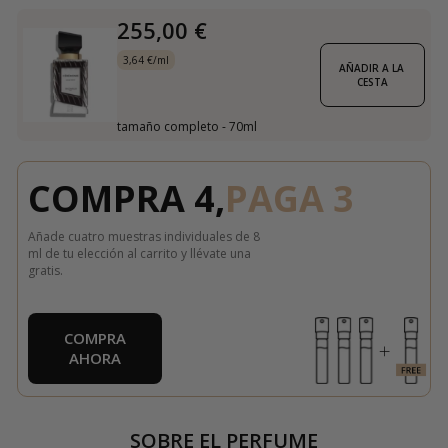
255,00 €
3,64 €/ml
AÑADIR A LA 
CESTA
tamaño completo - 70ml
COMPRA 4,
PAGA 3
Añade cuatro muestras individuales de 8
ml de tu elección al carrito y llévate una
gratis.
COMPRA
AHORA
SOBRE EL PERFUME