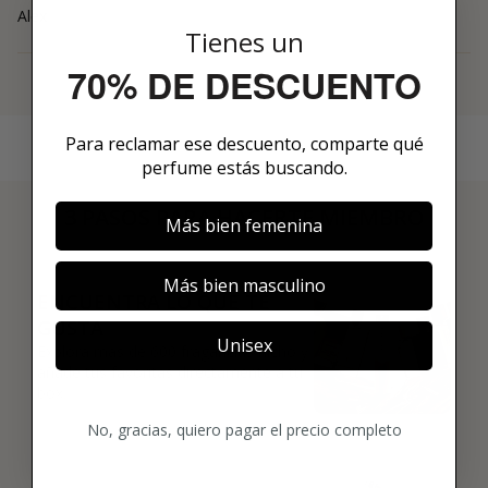
Alex
Tienes un
70% DE DESCUENTO
Ver más
Para reclamar ese descuento, comparte qué
perfume estás buscando.
3 PASOS PARA HACERTE MIEMBRO
Más bien femenina
01
Más bien masculino
ENCUENTRA LO QUE TE
GUSTA
Unisex
Explora más de 600 fragancias nicho y
añade tus favoritas directamente a tu
box.
No, gracias, quiero pagar el precio completo
02