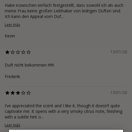
Habe inzwischen einfach festgestellt, dass sowohl ich als auch
meine Frau keine großen Liebhaber von ledrigen Düften sind.
Ich kann den Appeal vom Duf...
Leer más
Kevin
13/01/26
Duft nicht bekommen !!!!!!!
Frederik
13/01/26
I’ve appreciated the scent and I like it, though it doesn’t quite
captivate me. It opens with a very smoky citrus note, finishing
with a subtle hint o...
Leer más