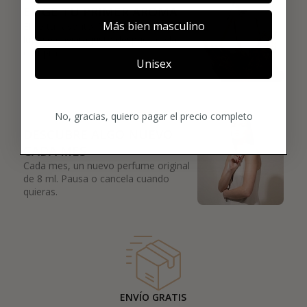
02
ELIGE TU PRIMER AROMA
Más bien masculino
Elige tu favorito. Tu primer perfume de
lujo se enviará justo después de la
compra.
Unisex
03
No, gracias, quiero pagar el precio completo
DESCUBRE ALGO NUEVO
CADA MES
Cada mes, un nuevo perfume original
de 8 ml. Pausa o cancela cuando
quieras.
ENVÍO GRATIS