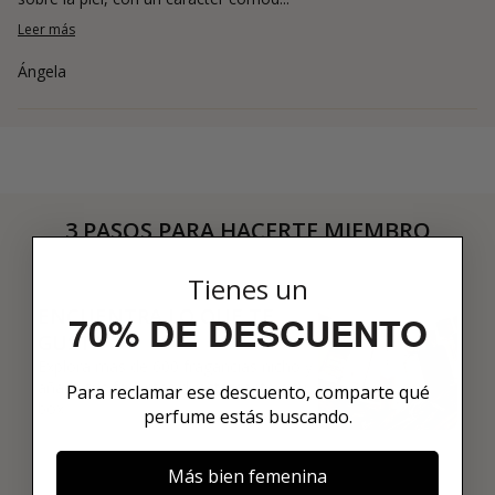
Leer más
Ángela
3 PASOS PARA HACERTE MIEMBRO
01
Tienes un
ENCUENTRA LO QUE TE
70% DE DESCUENTO
GUSTA
Explora más de 600 fragancias nicho y
añade tus favoritas directamente a tu
Para reclamar ese descuento, comparte qué
box.
perfume estás buscando.
Más bien femenina