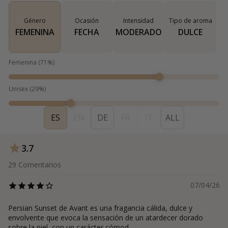
Género
Ocasión
Intensidad
Tipo de aroma
FEMENINA
FECHA
MODERADO
DULCE
Femenina
(
71
%)
Unisex
(
29
%)
ES
EN
DE
FR
IT
ALL
3.7
29
Comentarios
07/04/26
Persian Sunset de Avant es una fragancia cálida, dulce y
envolvente que evoca la sensación de un atardecer dorado
sobre la piel, con un carácter cómod...