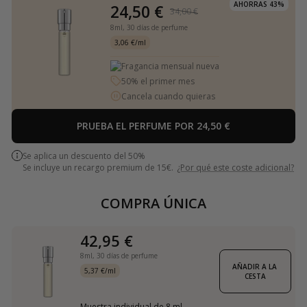
AHORRAS 43%
24,50 €
34,00 €
8ml,
30 días de perfume
3,06 €/ml
Fragancia mensual nueva
50% el primer mes
Cancela cuando quieras
PRUEBA EL PERFUME POR 24,50 €
Se aplica un descuento del 50%
Se incluye un recargo premium de 15€.
¿Por qué este coste adicional?
COMPRA ÚNICA
42,95 €
8ml,
30 días de perfume
AÑADIR A LA 
5,37 €/ml
CESTA
Muestra individual de 8 ml