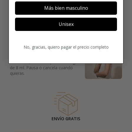
Elige tu favorito. Tu primer perfume de
Más bien masculino
lujo se enviará justo después de la
compra.
Unisex
03
No, gracias, quiero pagar el precio completo
DESCUBRE ALGO NUEVO
CADA MES
Cada mes, un nuevo perfume original
de 8 ml. Pausa o cancela cuando
quieras.
ENVÍO GRATIS