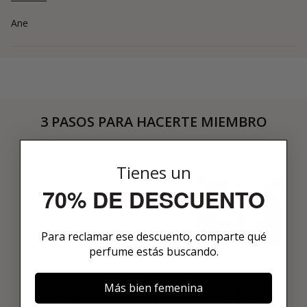
Ane
3 PASOS PARA HACERTE MIEMBRO
01
Tienes un
ENCUENTRA LO QUE TE
GUSTA
70% DE DESCUENTO
Explora más de 600 fragancias nicho y
añade tus favoritas directamente a tu
box.
Para reclamar ese descuento, comparte qué
perfume estás buscando.
02
Más bien femenina
ELIGE TU PRIMER AROMA