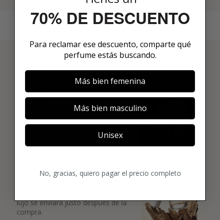
70% DE DESCUENTO
Para reclamar ese descuento, comparte qué
perfume estás buscando.
3 PASOS PARA HACERTE MIEMBRO
01
Más bien femenina
ENCUENTRA LO QUE TE
GUSTA
Más bien masculino
Explora más de 600 fragancias nicho y
añade tus favoritas directamente a tu
Unisex
box.
02
No, gracias, quiero pagar el precio completo
ELIGE TU PRIMER AROMA
Elige tu favorito. Tu primer perfume de
lujo se enviará justo después de la
compra.