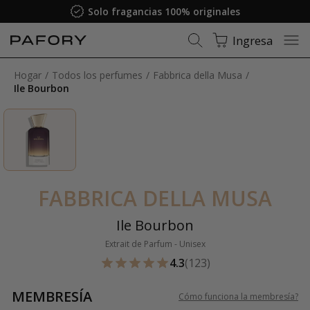
Solo fragancias 100% originales
Ingresa
Hogar
Todos los perfumes
Fabbrica della Musa
Ile Bourbon
FABBRICA DELLA MUSA
Ile Bourbon
Extrait de Parfum - Unisex
4.3
(123)
MEMBRESÍA
Cómo funciona la membresía
?