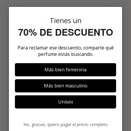
02
Tienes un
ELIGE TU PRIMER AROMA
Elige tu favorito. Tu primer perfume de
70% DE DESCUENTO
lujo se enviará justo después de la
compra.
Para reclamar ese descuento, comparte qué
perfume estás buscando.
03
Más bien femenina
DESCUBRE ALGO NUEVO
CADA MES
Más bien masculino
Cada mes, un nuevo perfume original
de 8 ml. Pausa o cancela cuando
quieras.
Unisex
No, gracias, quiero pagar el precio completo