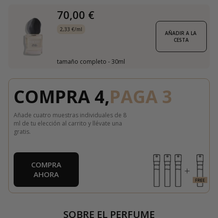
70,00 €
2,33 €/ml
AÑADIR A LA 
CESTA
tamaño completo - 30ml
COMPRA 4,
PAGA 3
Añade cuatro muestras individuales de 8
ml de tu elección al carrito y llévate una
gratis.
COMPRA
AHORA
SOBRE EL PERFUME