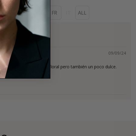
ES
EN
DE
FR
IT
ALL
s
09/09/24
 tipo de perfume. Huele floral pero también un poco dulce.
mprarlo.