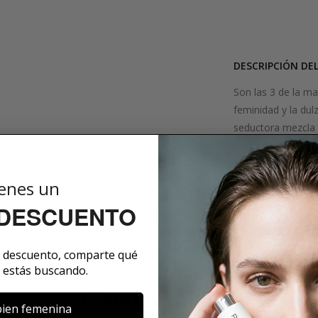
DESCRIPCIÓN DE
Son las 3 de la ma
feminidad y la dul
seductora mezcla d
romántica que se e
aterciopeladas n
Nuit un perfume i
enes un
 DESCUENTO
SOBRE LA MARCA
e descuento, comparte qué
 estás buscando.
COMENTARIOS
ien femenina