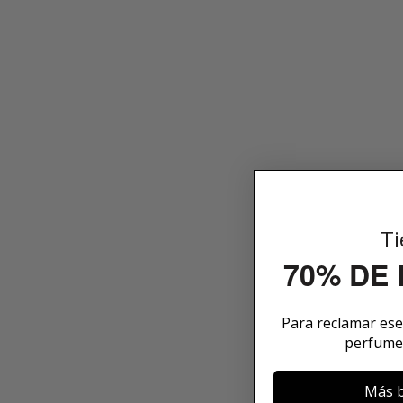
Ti
70% DE
Para reclamar es
perfume
Más b