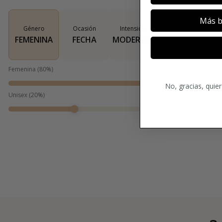
Más b
Género
Ocasión
Intensidad
Tipo de aroma
FEMENINA
FECHA
MODERADO
DULCE
Femenina
(
80
%)
No, gracias, quie
Unisex
(
20
%)