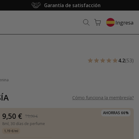
Garantía de satisfacción
Ingresa
4.2
(53)
enina
ÍA
Cómo funciona la membresía
?
AHORRAS 66%
9,50 €
19,00 €
8ml,
30 días de perfume
1,19 €/ml