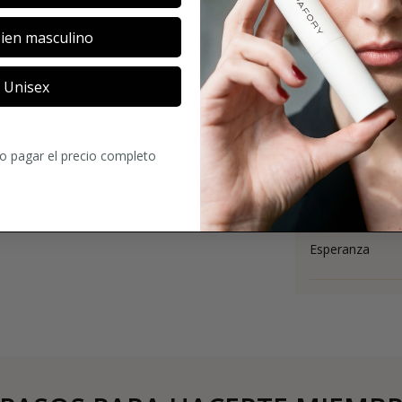
ien masculino
Unisex
4.2
53
Comentario
ro pagar el precio completo
Me encanta este
Pensando en co
Esperanza