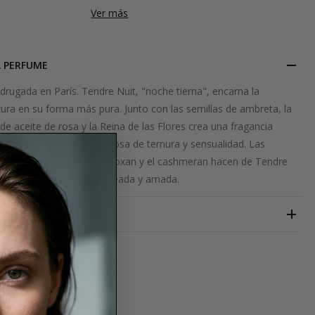
Ver más
L PERFUME
drugada en París. Tendre Nuit, "noche tierna", encarna la
zura en su forma más pura. Junto con las semillas de ambreta, la
e aceite de rosa y la Reina de las Flores crea una fragancia
ntrega a un aura misteriosa de ternura y sensualidad. Las
otas empolvadas del Ambroxan y el cashmeran hacen de Tendre
nolvidable de una piel deseada y amada.
ISABEY