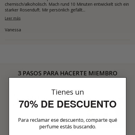
chemisch/alkoholisch. Mach rund 10 Minuten entwickelt sich ein
starker Rosenduft. Mir persönlich gefällt...
Leer más
Vanessa
3 PASOS PARA HACERTE MIEMBRO
01
Tienes un
ENCUENTRA LO QUE TE
70% DE DESCUENTO
GUSTA
Explora más de 600 fragancias nicho y
añade tus favoritas directamente a tu
Para reclamar ese descuento, comparte qué
box.
perfume estás buscando.