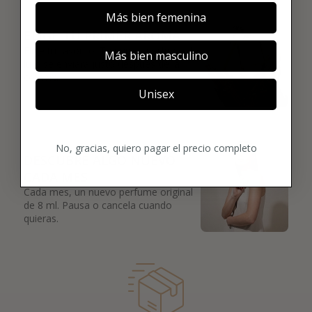
02
Más bien femenina
ELIGE TU PRIMER AROMA
Elige tu favorito. Tu primer perfume de
Más bien masculino
lujo se enviará justo después de la
compra.
Unisex
03
No, gracias, quiero pagar el precio completo
DESCUBRE ALGO NUEVO
CADA MES
Cada mes, un nuevo perfume original
de 8 ml. Pausa o cancela cuando
quieras.