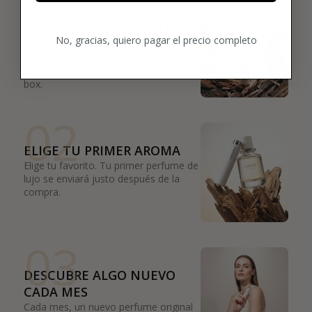
01
ENCUENTRA LO QUE TE
No, gracias, quiero pagar el precio completo
GUSTA
Explora más de 600 fragancias nicho y
añade tus favoritas directamente a tu
box.
02
ELIGE TU PRIMER AROMA
Elige tu favorito. Tu primer perfume de
lujo se enviará justo después de la
compra.
03
DESCUBRE ALGO NUEVO
CADA MES
Cada mes, un nuevo perfume original