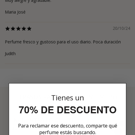
Muy alegre y agradable.
Maria José
20/10/24
Perfume fresco y gustoso para el uso diario. Poca duración
Judith
Tienes un
3 PASOS PARA HACERTE MIEMBRO
01
70% DE DESCUENTO
ENCUENTRA LO QUE TE
Para reclamar ese descuento, comparte qué
GUSTA
perfume estás buscando.
Explora más de 600 fragancias nicho y