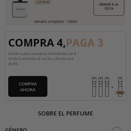
1,75 €/ml
AÑADIR A LA 
CESTA
tamaño completo - 100ml
COMPRA 4,
PAGA 3
Añade cuatro muestras individuales de 8
ml de tu elección al carrito y llévate una
gratis.
COMPRA
AHORA
SOBRE EL PERFUME
GÉNERO