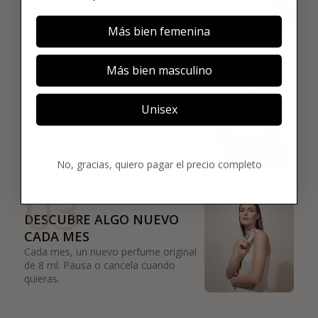
añade tus favoritas directamente a tu
box.
Más bien femenina
02
Más bien masculino
ELIGE TU PRIMER AROMA
Elige tu favorito. Tu primer perfume de
Unisex
lujo se enviará justo después de la
compra.
No, gracias, quiero pagar el precio completo
03
DESCUBRE ALGO NUEVO
CADA MES
Cada mes, un nuevo perfume original
de 8 ml. Pausa o cancela cuando
quieras.