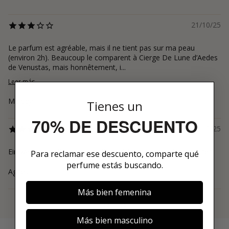
21/10/25
Le parfum est agréable, mais il ne tient pas sur ma peau
(environ 2h). Beaucoup le comparent à Cierge De Lune d’Aedes
de Venustas, mais honnêtement, i...
Leer más
Melody
Tienes un
70% DE DESCUENTO
18/10/25
Ein warmer Duft, sehr sexy. Perfekt für die kalten Jahreszeiten.
Para reclamar ese descuento, comparte qué
perfume estás buscando.
Agnes
Más bien femenina
Ver más
Más bien masculino