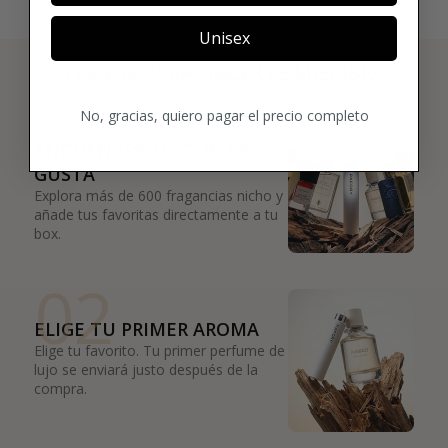
Unisex
3 PASOS PARA HACERTE MIEMBRO
01
No, gracias, quiero pagar el precio completo
ENCUENTRA LO QUE TE
GUSTA
Explora más de 600 fragancias nicho y
añade tus favoritas directamente a tu
box.
02
ELIGE TU PRIMER AROMA
Elige tu favorito. Tu primer perfume de
lujo se enviará justo después de la
compra.