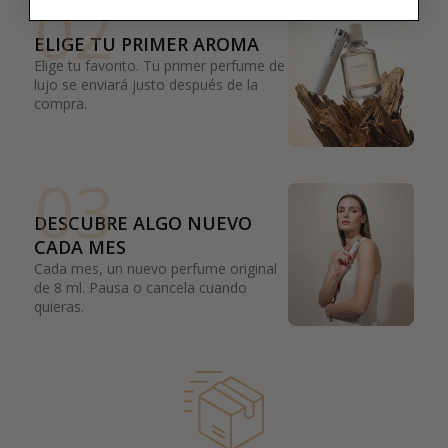
02
ELIGE TU PRIMER AROMA
Elige tu favorito. Tu primer perfume de
lujo se enviará justo después de la
compra.
03
DESCUBRE ALGO NUEVO
CADA MES
Cada mes, un nuevo perfume original
de 8 ml. Pausa o cancela cuando
quieras.