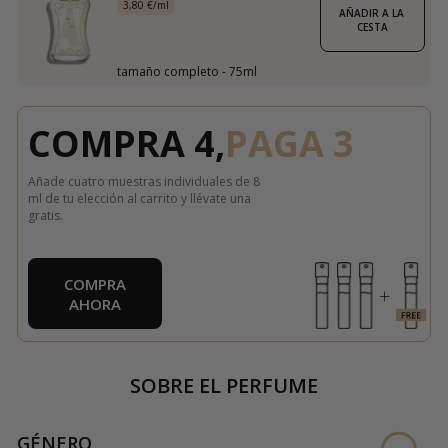
3,80 €/ml
AÑADIR A LA 
CESTA
tamaño completo - 75ml
COMPRA 4,
PAGA 3
Añade cuatro muestras individuales de 8
ml de tu elección al carrito y llévate una
gratis.
COMPRA
AHORA
SOBRE EL PERFUME
GÉNERO