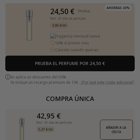
AHORRAS 43%
24,50 €
34,00 €
8ml,
30 días de perfume
3,06 €/ml
Fragancia mensual nueva
50% el primer mes
Cancela cuando quieras
PRUEBA EL PERFUME POR 24,50 €
Se aplica un descuento del 50%
Se incluye un recargo premium de 15€.
¿Por qué este coste adicional?
COMPRA ÚNICA
42,95 €
8ml,
30 días de perfume
AÑADIR A LA 
5,37 €/ml
CESTA