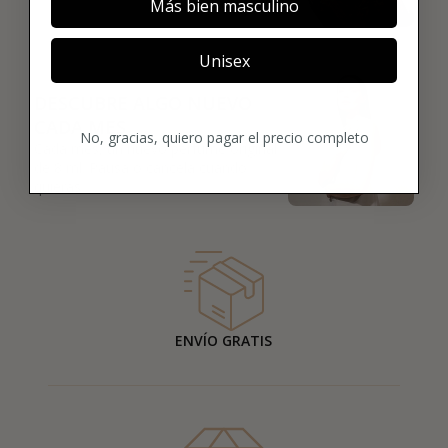
Más bien masculino
03
Unisex
DESCUBRE ALGO NUEVO
CADA MES
No, gracias, quiero pagar el precio completo
Cada mes, un nuevo perfume original
de 8 ml. Pausa o cancela cuando
quieras.
ENVÍO GRATIS