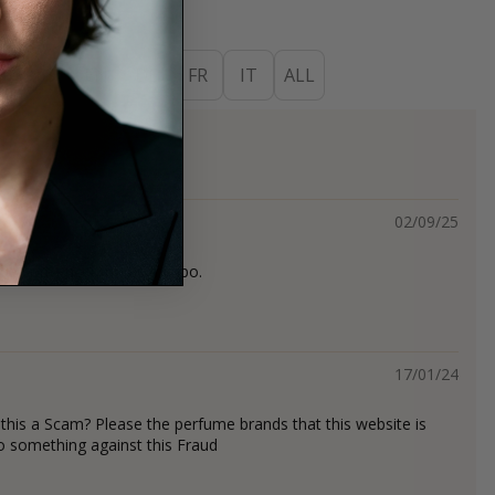
ES
EN
DE
FR
IT
ALL
s
02/09/25
e convencer, no es mi tipo.
17/01/24
is this a Scam? Please the perfume brands that this website is
do something against this Fraud