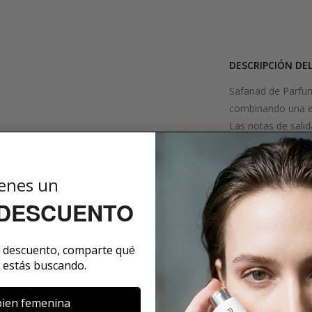
DESCRIPCIÓN DE
Safanad de Parfums
combinando una en
Las notas de sali
con delicadas flor
base contiene ámb
el toque final al 
enes un
femenina.
 DESCUENTO
SOBRE LA MARCA
e descuento, comparte qué
 estás buscando.
ien femenina
COMENTARIOS