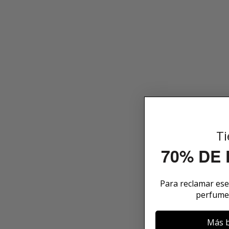
Ti
70% DE
Para reclamar es
perfume
Más b