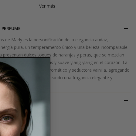
Ver más
L PERFUME
 de Marly es la personificación de la elegancia audaz,
ergía pura, un temperamento único y una belleza incomparable.
da presentan dulces toques de naranjas y peras, que se mezclan
es de naranjo, orgulloso iris y suave ylang-ylang en el corazón. La
ar, madera de sándalo aromático y seductora vainilla, agregando
temperamento ardiente y creando una fragancia elegante y
PARFUMS DE MARLY