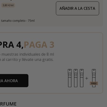
3,80 €/ml
AÑADIR A LA CESTA
tamaño completo - 75ml
RA 4,
PAGA 3
 muestras individuales de 8 ml
 al carrito y llévate una gratis.
A AHORA
ERFUME