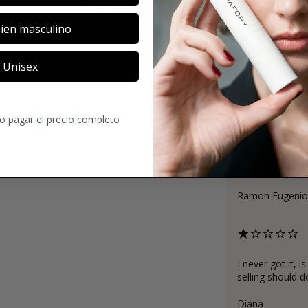
ien masculino
Unisex
4
91
Comentario
ro pagar el precio completo
No me termina d
Ramon Eugenio
I never got it, 
selling should 
Diana