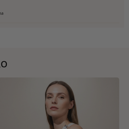
na
RO