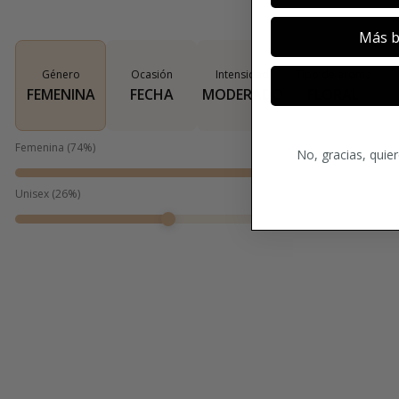
Más b
Género
Ocasión
Intensidad
Tipo de aroma
FEMENINA
FECHA
MODERADO
FLORAL
Femenina
(
74
%)
No, gracias, quie
Unisex
(
26
%)