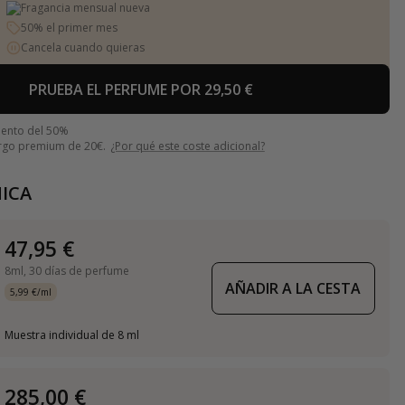
Fragancia mensual nueva
50% el primer mes
Cancela cuando quieras
PRUEBA EL PERFUME POR 29,50 €
uento del 50%
argo premium de 20€.
¿Por qué este coste adicional?
ICA
47,95 €
8ml,
30 días de perfume
AÑADIR A LA CESTA
5,99 €/ml
Muestra individual de 8 ml
285,00 €