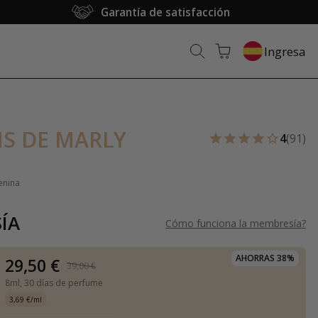
Garantía de satisfacción
Ingresa
S DE MARLY
4
(91)
enina
ÍA
Cómo funciona la membresía
?
AHORRAS 38%
29,50 €
39,00 €
8ml,
30 días de perfume
3,69 €/ml