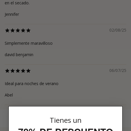
en el secado.
Jennifer
02/08/25
Simplemente maravilloso
david benjamin
06/07/25
Ideal para noches de verano
Abel
Tienes un