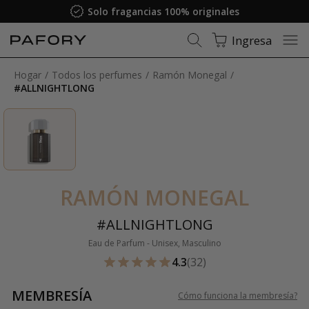
Solo fragancias 100% originales
Ingresa
Hogar
Todos los perfumes
Ramón Monegal
#ALLNIGHTLONG
RAMÓN MONEGAL
#ALLNIGHTLONG
Eau de Parfum - Unisex, Masculino
4.3
(32)
MEMBRESÍA
Cómo funciona la membresía
?