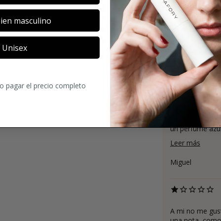
Ramon Eugenio
ien masculino
Unisex
Espectacular p
JOSE VICENTE
ro pagar el precio completo
Me ha decepcio
un perfume azul 
Leer más
Miguel
A mi no me gus
una nota, como 