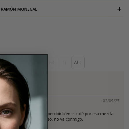
RAMÓN MONEGAL
ES
EN
DE
FR
IT
ALL
s
02/09/25
gante y fuerte, no logro percibir bien el café por esa mezcla
da tan fuerte, muy polvoso, no va conmigo.