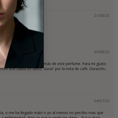
21/08/25
erfume
03/08/25
nado un poco , esperaba más de este perfume. Para mi gusto
con una salida un tanto “sucia” por la nota de café. Duración...
04/07/25
ta, o me ha llegado malo o yo al menos no percibo mas que
a enfermedad, digo yo que si serán las algas….Eso si dura