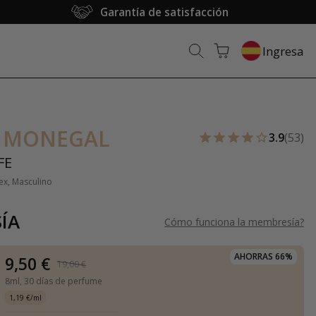
Garantía de satisfacción
Ingresa
 MONEGAL
3.9
(53)
FE
ex, Masculino
ÍA
Cómo funciona la membresía
?
AHORRAS 66%
9,50 €
19,00 €
8ml,
30 días de perfume
1,19 €/ml