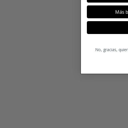
Más b
No, gracias, quie