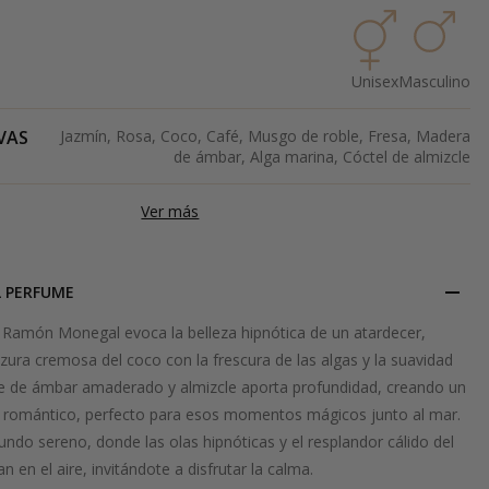
Unisex
Masculino
VAS
Jazmín, Rosa, Coco, Café, Musgo de roble, Fresa, Madera
de ámbar, Alga marina, Cóctel de almizcle
Ver más
L PERFUME
amón Monegal evoca la belleza hipnótica de un atardecer,
ura cremosa del coco con la frescura de las algas y la suavidad
se de ámbar amaderado y almizcle aporta profundidad, creando un
 romántico, perfecto para esos momentos mágicos junto al mar.
do sereno, donde las olas hipnóticas y el resplandor cálido del
 en el aire, invitándote a disfrutar la calma.