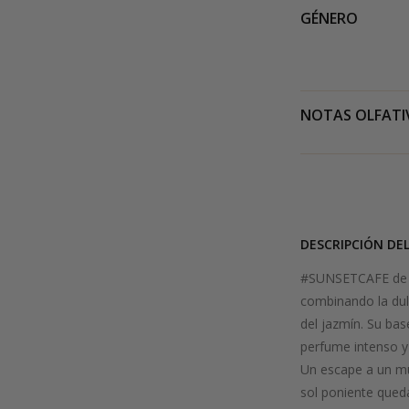
GÉNERO
NOTAS OLFATI
DESCRIPCIÓN DE
#SUNSETCAFE de R
combinando la dulz
del jazmín. Su ba
perfume intenso y
Un escape a un mun
sol poniente quedan