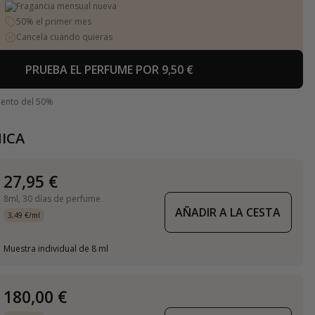
Fragancia mensual nueva
50% el primer mes
Cancela cuando quieras
PRUEBA EL PERFUME POR 9,50 €
uento del 50%
ICA
27,95 €
8ml,
30 días de perfume
AÑADIR A LA CESTA
3,49 €/ml
Muestra individual de 8 ml
180,00 €