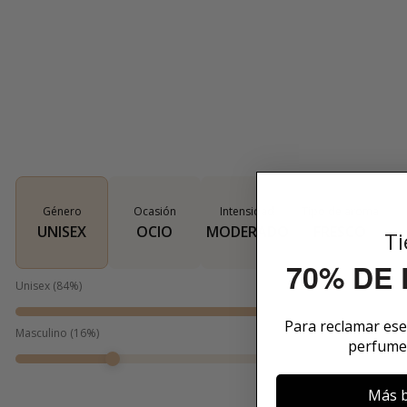
Género
Ocasión
Intensidad
Tipo de aroma
UNISEX
OCIO
MODERADO
FRESCO
Ti
70% DE
Unisex
(
84
%)
Para reclamar es
Masculino
(
16
%)
perfume
Más b