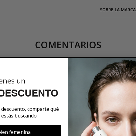
SOBRE LA MARCA
COMENTARIOS
enes un
3.9
 DESCUENTO
53
Comentario
e descuento, comparte qué
 estás buscando.
Demasiado hosti
terrosa y ahuma
ien femenina