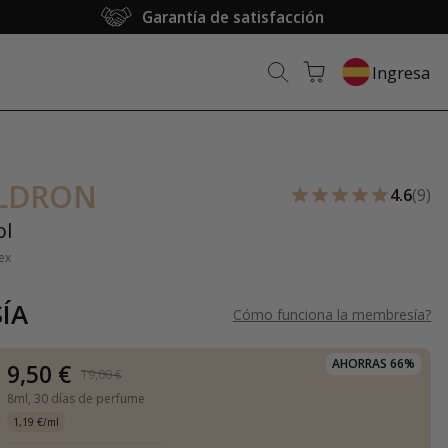
Garantía de satisfacción
Ingresa
LDRON
4.6
(9)
ol
ex
ÍA
Cómo funciona la membresía
?
AHORRAS 66%
9,50 €
19,00 €
8ml,
30 días de perfume
1,19 €/ml