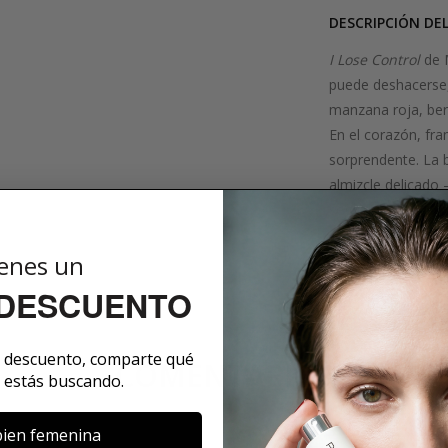
DESCRIPCIÓN DE
I Lose Control
de M
puede deshacerse,
manzana roja, berg
En el corazón, fra
sorprendente. La 
almizcle delicado 
seguirlos.
enes un
SOBRE LA MARCA
 DESCUENTO
e descuento, comparte qué
COMENTARIOS
 estás buscando.
ien femenina