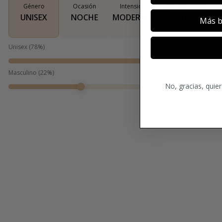
Género
Ocasión
Intensidad
Tipo de aroma
UNISEX
NOCHE
MODERADO
AFRUTADO
Más b
Unisex
(
78
%)
Masculino
(
22
%)
No, gracias, quie