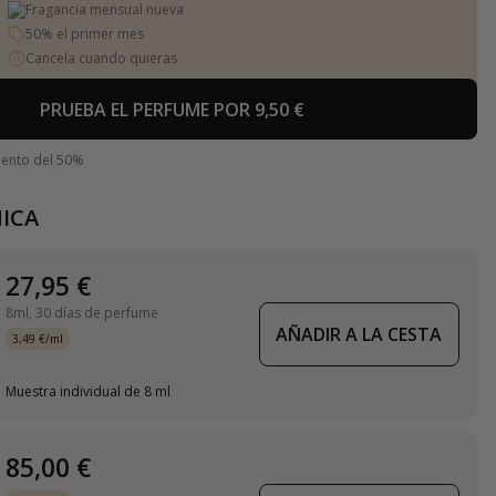
Fragancia mensual nueva
50% el primer mes
Cancela cuando quieras
PRUEBA EL PERFUME POR 9,50 €
uento del 50%
ICA
27,95 €
8ml,
30 días de perfume
AÑADIR A LA CESTA
3,49 €/ml
Muestra individual de 8 ml
85,00 €