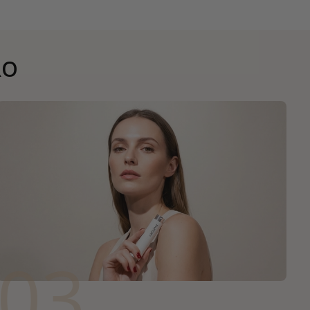
RO
03