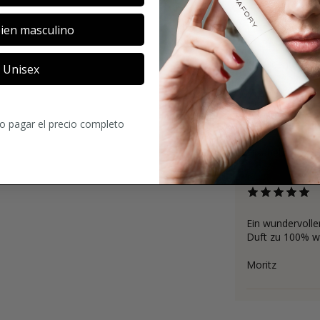
ien masculino
4.6
9
Comentarios
Unisex
ro pagar el precio completo
Nicht mega komp
Elisabeth
Ein wundervoller
Duft zu 100% w
Moritz