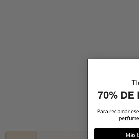
Ti
70% DE
Para reclamar es
perfume
Más b