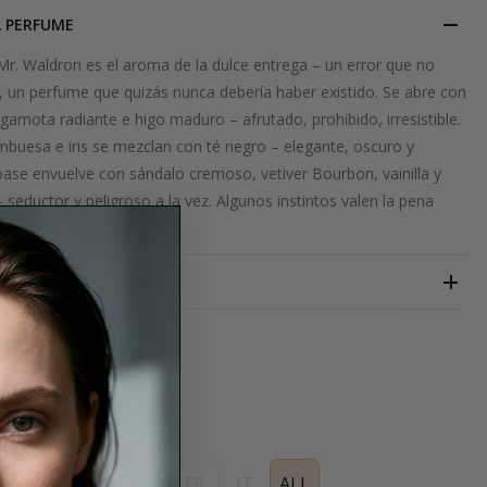
L PERFUME
r. Waldron es el aroma de la dulce entrega – un error que no
 un perfume que quizás nunca debería haber existido. Se abre con
amota radiante e higo maduro – afrutado, prohibido, irresistible.
mbuesa e iris se mezclan con té negro – elegante, oscuro y
base envuelve con sándalo cremoso, vetiver Bourbon, vainilla y
– seductor y peligroso a la vez. Algunos instintos valen la pena
MR. WALDRON
ES
EN
DE
FR
IT
ALL