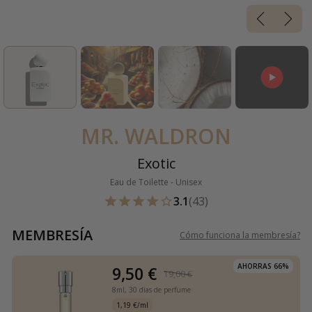
MR. WALDRON
Exotic
Eau de Toilette - Unisex
3.1
(43)
MEMBRESÍA
Cómo funciona la membresía
?
AHORRAS 66%
9,50 €
19,00 €
8ml,
30 días de perfume
1,19 €/ml