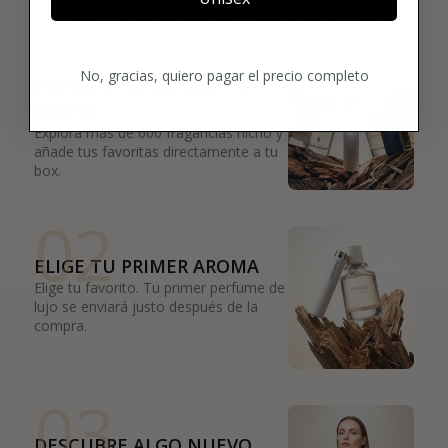
3 PASOS PARA HACERTE MIEMBRO
01
No, gracias, quiero pagar el precio completo
ENCUENTRA LO QUE TE
GUSTA
Explora más de 600 fragancias nicho y
añade tus favoritas directamente a tu
box.
02
ELIGE TU PRIMER AROMA
Elige tu favorito. Tu primer perfume de
lujo se enviará justo después de la
compra.
03
DESCUBRE ALGO NUEVO