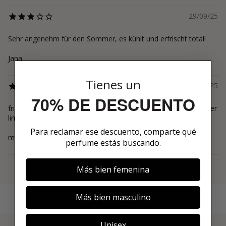
29/09/25
Sehr angenehm für den Sommer, es kühlt und erfrischt total!
Jana
Tienes un
07/09/25
70% DE DESCUENTO
frischewr knackiger apfel, neben gleichberechtigter zitrone (oder
limone?). etwas herb. fullsize!
Para reclamar ese descuento, comparte qué
marina
perfume estás buscando.
Más bien femenina
Ver más
Más bien masculino
Unisex