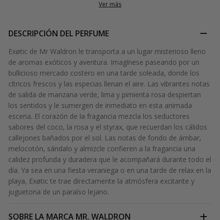
Ver más
DESCRIPCIÓN DEL PERFUME
Exøtic de Mr Waldron le transporta a un lugar misterioso lleno
de aromas exóticos y aventura. Imagínese paseando por un
bullicioso mercado costero en una tarde soleada, donde los
cítricos frescos y las especias llenan el aire. Las vibrantes notas
de salida de manzana verde, lima y pimienta rosa despiertan
los sentidos y le sumergen de inmediato en esta animada
escena. El corazón de la fragancia mezcla los seductores
sabores del coco, la rosa y el styrax, que recuerdan los cálidos
callejones bañados por el sol. Las notas de fondo de ámbar,
melocotón, sándalo y almizcle confieren a la fragancia una
calidez profunda y duradera que le acompañará durante todo el
día. Ya sea en una fiesta veraniega o en una tarde de relax en la
playa, Exøtic te trae directamente la atmósfera excitante y
juguetona de un paraíso lejano.
SOBRE LA MARCA
MR. WALDRON