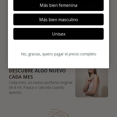
Más bien femenina
02
Más bien masculino
ELIGE TU PRIMER AROMA
Elige tu favorito. Tu primer perfume de
Unisex
lujo se enviará justo después de la
compra.
No, gracias, quiero pagar el precio completo
03
DESCUBRE ALGO NUEVO
CADA MES
Cada mes, un nuevo perfume original
de 8 ml. Pausa o cancela cuando
quieras.