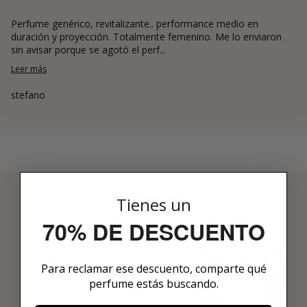
Perfume genérico, revitalizante.. performance medio en
duración y proyección. Totalmente femenino. Me lo enviaron
sin avisar porque se agotó el perf...
Leer más
stefano
3 PASOS PARA HACERTE MIEMBRO
Tienes un
01
70% DE DESCUENTO
ENCUENTRA LO QUE TE
GUSTA
Para reclamar ese descuento, comparte qué
Explora más de 600 fragancias nicho y
perfume estás buscando.
añade tus favoritas directamente a tu
box.