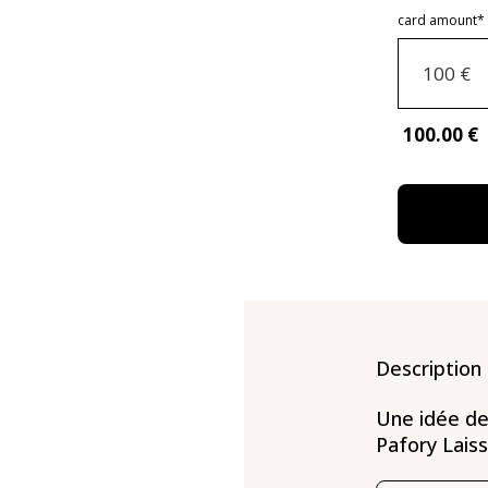
card amount*
100 €
100
.00 €
Description
Une idée de
Pafory Lais
propre voya