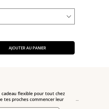
AJOUTER AU PANIER
 cadeau flexible pour tout chez
se tes proches commencer leur
...
ge de parfums en toute flexibilité.