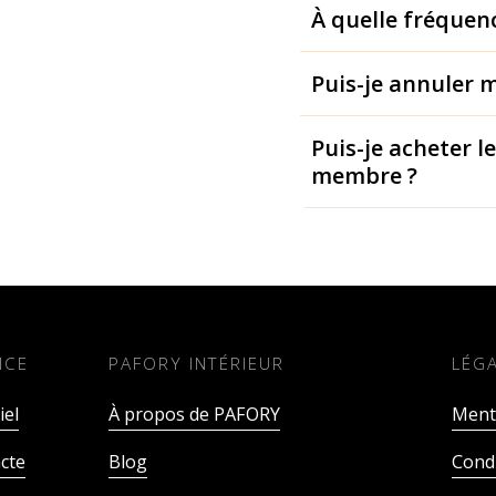
À quelle fréquen
Puis-je annuler 
Puis-je acheter l
membre ?
ICE
PAFORY INTÉRIEUR
LÉG
iel
À propos de PAFORY
Menti
cte
Blog
Condi