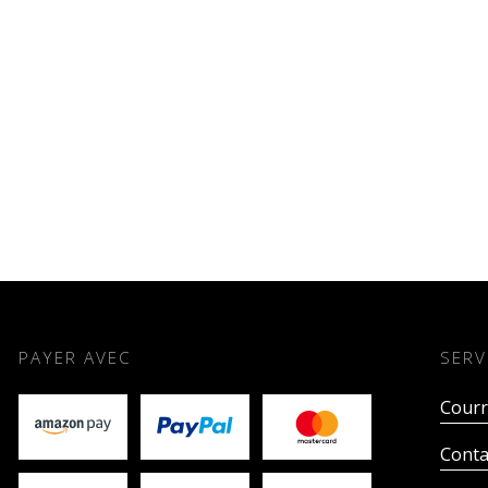
PAYER AVEC
SERV
Courr
Conta