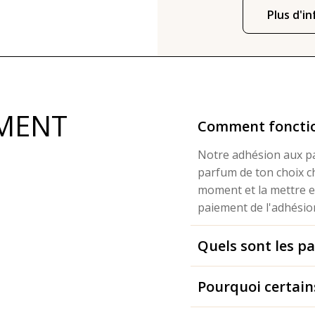
Que tu veui
Plus d'i
chaque mois
à fond dans 
MENT
Comment fonctio
Notre adhésion aux pa
parfum de ton choix ch
moment et la mettre e
paiement de l'adhésion
Quels sont les p
Pourquoi certains