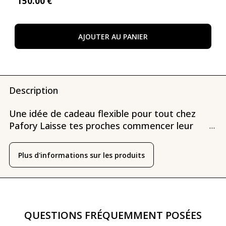
150
.00 €
AJOUTER AU PANIER
Description
Une idée de cadeau flexible pour tout chez
Pafory Laisse tes proches commencer leur
...
propre voyage de parfums en toute
flexibilité. Que tu veuilles découvrir un
Plus d'informations sur les produits
nouveau parfum chaque mois avec l'adhésion
Pafory ou te lancer à fond dans une taille
complète.
QUESTIONS FRÉQUEMMENT POSÉES