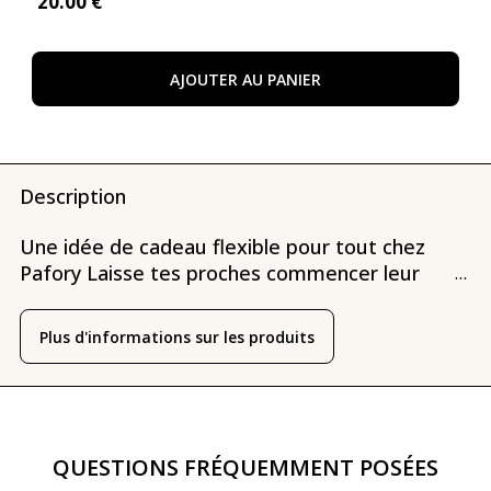
20
.00 €
AJOUTER AU PANIER
Description
Une idée de cadeau flexible pour tout chez
Pafory Laisse tes proches commencer leur
...
propre voyage de parfums en toute
flexibilité. Que tu veuilles découvrir un
Plus d'informations sur les produits
nouveau parfum chaque mois avec l'adhésion
Pafory ou te lancer à fond dans une taille
complète.
QUESTIONS FRÉQUEMMENT POSÉES