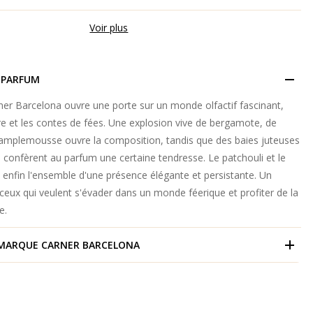
Voir plus
 PARFUM
er Barcelona ouvre une porte sur un monde olfactif fascinant,
ure et les contes de fées. Une explosion vive de bergamote, de
 pamplemousse ouvre la composition, tandis que des baies juteuses
e confèrent au parfum une certaine tendresse. Le patchouli et le
enfin l'ensemble d'une présence élégante et persistante. Un
eux qui veulent s'évader dans un monde féerique et profiter de la
e.
 MARQUE
CARNER BARCELONA