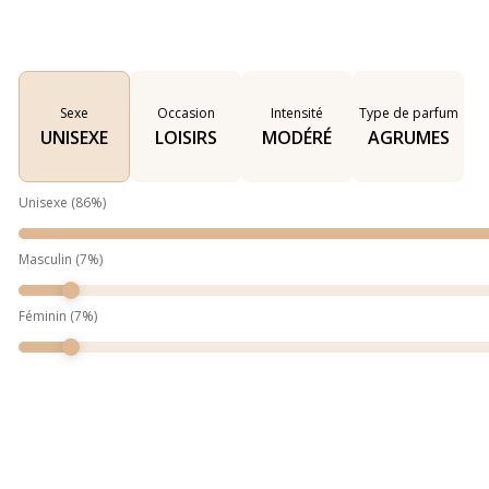
Sexe
Occasion
Intensité
Type de parfum
UNISEXE
LOISIRS
MODÉRÉ
AGRUMES
Unisexe
(
86
%)
Masculin
(
7
%)
Féminin
(
7
%)