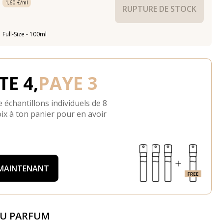
1,60 €/ml
RUPTURE DE STOCK
Full-Size - 100ml
E 4,
PAYE 3
 échantillons individuels de 8
ix à ton panier pour en avoir
 MAINTENANT
DU PARFUM