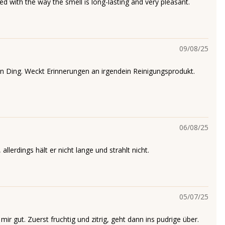
ied with the way the smell is long-lasting and very pleasant.
09/08/25
in Ding. Weckt Erinnerungen an irgendein Reinigungsprodukt.
06/08/25
 allerdings hält er nicht lange und strahlt nicht.
05/07/25
 mir gut. Zuerst fruchtig und zitrig, geht dann ins pudrige über.