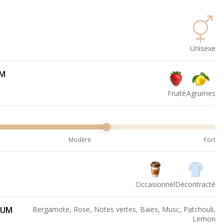
Unisexe
UM
Fruité
Agrumes
Modéré
Fort
Occasionnel
Décontracté
FUM
Bergamote, Rose, Notes vertes, Baies, Musc, Patchouli,
Lemon