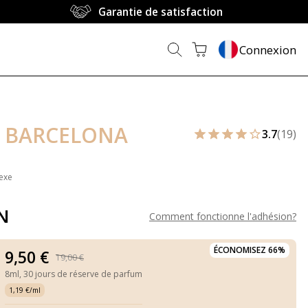
Garantie de satisfaction
Connexion
 BARCELONA
3.7
(19)
exe
N
Comment fonctionne l'adhésion
?
ÉCONOMISEZ 66%
9,50 €
19,00 €
8ml,
30 jours de réserve de parfum
1,19 €/ml