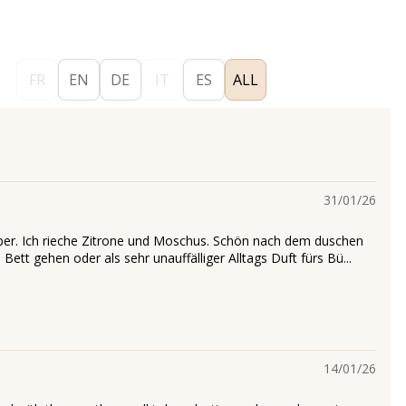
FR
EN
DE
IT
ES
ALL
31/01/26
ber. Ich rieche Zitrone und Moschus. Schön nach dem duschen
Bett gehen oder als sehr unauffälliger Alltags Duft fürs Bü...
14/01/26