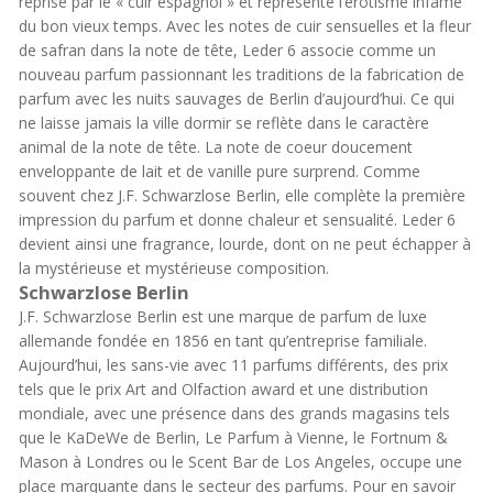
reprise par le « cuir espagnol » et représente l’érotisme infâme
du bon vieux temps. Avec les notes de cuir sensuelles et la fleur
de safran dans la note de tête, Leder 6 associe comme un
nouveau parfum passionnant les traditions de la fabrication de
parfum avec les nuits sauvages de Berlin d’aujourd’hui. Ce qui
ne laisse jamais la ville dormir se reflète dans le caractère
animal de la note de tête. La note de coeur doucement
enveloppante de lait et de vanille pure surprend. Comme
souvent chez J.F. Schwarzlose Berlin, elle complète la première
impression du parfum et donne chaleur et sensualité. Leder 6
devient ainsi une fragrance, lourde, dont on ne peut échapper à
la mystérieuse et mystérieuse composition.
Schwarzlose Berlin
J.F. Schwarzlose Berlin est une marque de parfum de luxe
allemande fondée en 1856 en tant qu’entreprise familiale.
Aujourd’hui, les sans-vie avec 11 parfums différents, des prix
tels que le prix Art and Olfaction award et une distribution
mondiale, avec une présence dans des grands magasins tels
que le KaDeWe de Berlin, Le Parfum à Vienne, le Fortnum &
Mason à Londres ou le Scent Bar de Los Angeles, occupe une
place marquante dans le secteur des parfums. Pour en savoir