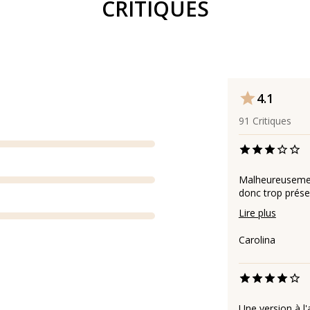
CRITIQUES
4.1
91
Critiques
Malheureusement
donc trop prése
Lire plus
Carolina
Une version à l'