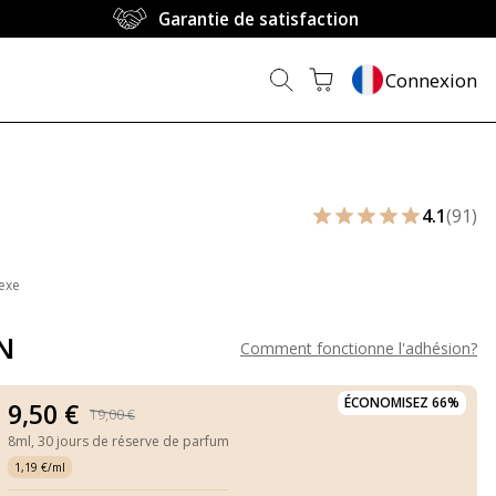
Garantie de satisfaction
Connexion
4.1
(91)
exe
N
Comment fonctionne l'adhésion
?
ÉCONOMISEZ 66%
9,50 €
19,00 €
8ml,
30 jours de réserve de parfum
1,19 €/ml