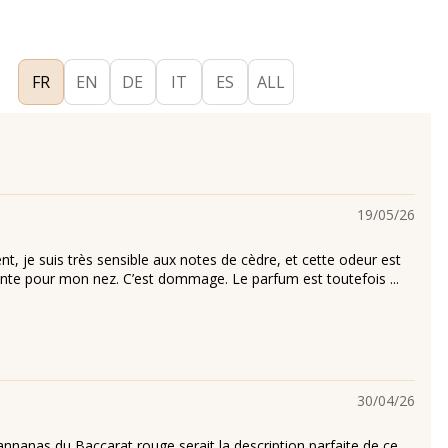
FR
EN
DE
IT
ES
ALL
19/05/26
, je suis très sensible aux notes de cèdre, et cette odeur est
nte pour mon nez. C’est dommage. Le parfum est toutefois ...
30/04/26
annanas du Baccarat rouge serait la description parfaite de ce