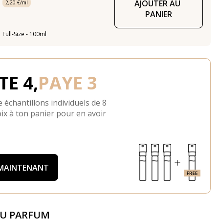
AJOUTER AU 
2,20 €/ml
PANIER
Full-Size - 100ml
E 4,
PAYE 3
 échantillons individuels de 8
ix à ton panier pour en avoir
 MAINTENANT
DU PARFUM