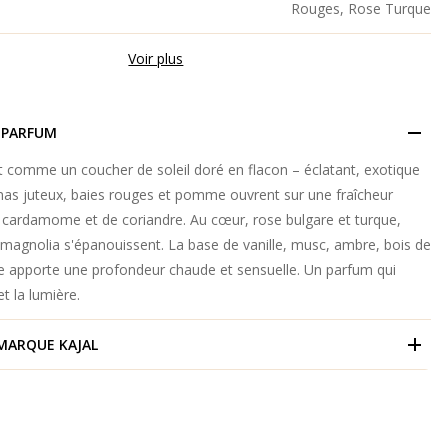
Rouges, Rose Turque
Voir plus
 PARFUM
t comme un coucher de soleil doré en flacon – éclatant, exotique
nas juteux, baies rouges et pomme ouvrent sur une fraîcheur
e cardamome et de coriandre. Au cœur, rose bulgare et turque,
magnolia s'épanouissent. La base de vanille, musc, ambre, bois de
e apporte une profondeur chaude et sensuelle. Un parfum qui
et la lumière.
 MARQUE
KAJAL