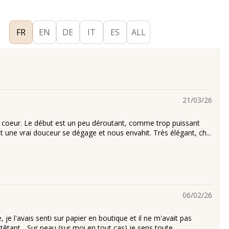
FR
EN
DE
IT
ES
ALL
21/03/26
 coeur. Le début est un peu déroutant, comme trop puissant
 une vrai douceur se dégage et nous envahit. Très élégant, ch...
06/02/26
, je l'avais senti sur papier en boutique et il ne m'avait pas
êtant... Sur peau (sur moi en tout cas) je sens toute ...