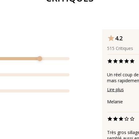
4.2
515
Critiques
Un réel coup de
mais rapidement
Lire plus
Melanie
Très gros sillage
semblé aussi ent