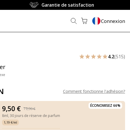
Garantie de satisfaction
Connexion
4.2
(515)
er
exe
N
Comment fonctionne l'adhésion
?
ÉCONOMISEZ 66%
9,50 €
19,00 €
8ml,
30 jours de réserve de parfum
1,19 €/ml