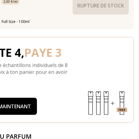
2,00 €/ml
RUPTURE DE STOCK
Full-Size - 100ml
E 4,
PAYE 3
 échantillons individuels de 8
ix à ton panier pour en avoir
 MAINTENANT
DU PARFUM