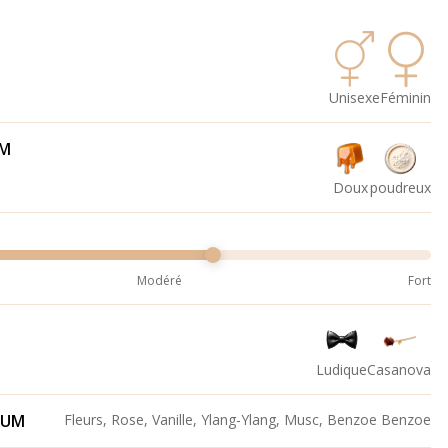
Unisexe
Féminin
UM
Doux
poudreux
Modéré
Fort
Ludique
Casanova
FUM
Fleurs, Rose, Vanille, Ylang-Ylang, Musc, Benzoe Benzoe