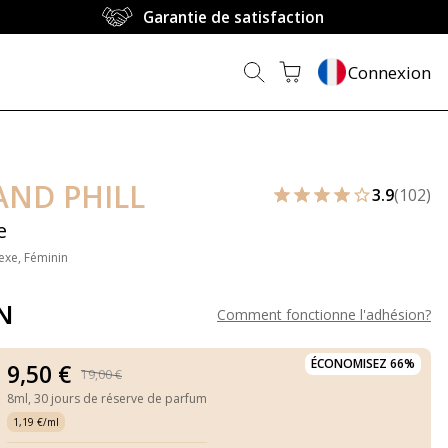
Garantie de satisfaction
Connexion
AND PHILL
3.9
(102)
e
exe, Féminin
N
Comment fonctionne l'adhésion
?
ÉCONOMISEZ 66%
9,50 €
19,00 €
8ml,
30 jours de réserve de parfum
1,19 €/ml