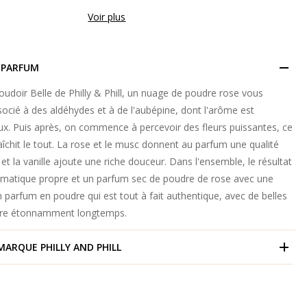
Voir plus
 PARFUM
udoir Belle de Philly & Phill, un nuage de poudre rose vous
associé à des aldéhydes et à de l'aubépine, dont l'arôme est
ux. Puis après, on commence à percevoir des fleurs puissantes, ce
raîchit le tout. La rose et le musc donnent au parfum une qualité
et la vanille ajoute une riche douceur. Dans l'ensemble, le résultat
omatique propre et un parfum sec de poudre de rose avec une
Un parfum en poudre qui est tout à fait authentique, avec de belles
dure étonnamment longtemps.
 MARQUE
PHILLY AND PHILL