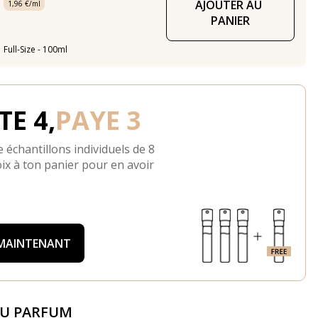
AJOUTER AU 
1,96 €/ml
PANIER
Full-Size - 100ml
E 4,
PAYE 3
 échantillons individuels de 8
ix à ton panier pour en avoir
 MAINTENANT
DU PARFUM