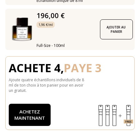
Échantillon unique de 8 ml
196,00 €
1,96 €/ml
AJOUTER AU 
PANIER
Full-Size - 100ml
ACHETE 4,
PAYE 3
Ajoute quatre échantillons individuels de 8
ml de ton choix à ton panier pour en avoir
un gratuit.
ACHETEZ
MAINTENANT