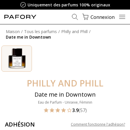
Uniquement des parfums 100% originaux
Connexion
Maison
Tous les parfums
Philly and Phill
Date me in Downtown
PHILLY AND PHILL
Date me in Downtown
Eau de Parfum - Unisexe, Féminin
3.9
(57)
ADHÉSION
Comment fonctionne l'adhésion
?