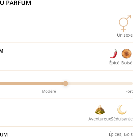
DU PARFUM
Unisexe
UM
Épicé
Boisé
Modéré
Fort
Aventureux
Séduisante
FUM
Épices, Bois