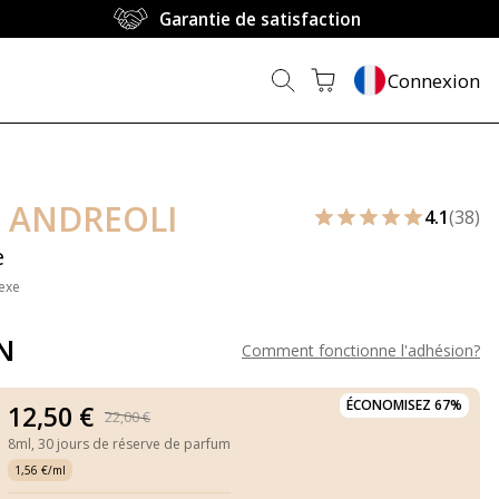
Garantie de satisfaction
Connexion
 ANDREOLI
4.1
(38)
e
exe
N
Comment fonctionne l'adhésion
?
ÉCONOMISEZ 67%
12,50 €
22,00 €
8ml,
30 jours de réserve de parfum
1,56 €/ml