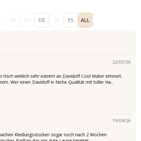
FR
EN
DE
IT
ES
ALL
22/05/26
er mich wirklich sehr extrem an Davidoff Cool Water erinnert.
trem. Wer einen Davidoff in Niche Qualität mit toller Ha...
19/04/26
 machen Kleidungsstücken sogar noch nach 2 Wochen
isches Parfum das mir gute Laune bereitet.