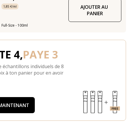
AJOUTER AU 
1,85 €/ml
PANIER
Full-Size - 100ml
E 4,
PAYE 3
 échantillons individuels de 8
ix à ton panier pour en avoir
 MAINTENANT