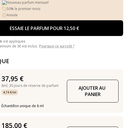
Nouveau parfum mensuel
50% le premier mois
Annule
ESSAIE LE PARFUM POUR 12,50 €
% est appliquée.
mium de 3€ est inclus.
Pourquoi ce surcoût ?
QUE
37,95 €
8ml,
30 jours de réserve de parfum
AJOUTER AU 
4,74 €/ml
PANIER
Échantillon unique de 8 ml
185,00 €