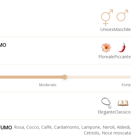
Unisex
Maschile
UMO
Floreale
Piccante
Moderato
Forte
Elegante
Classico
OFUMO
Rosa, Cocco, Caffe, Cardamomo, Lampone, Neroli, Aldeidi,
Cetriolo, Noce moscata