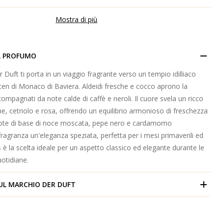
Mostra di più
L PROFUMO
Duft ti porta in un viaggio fragrante verso un tempio idilliaco
rten di Monaco di Baviera. Aldeidi fresche e cocco aprono la
mpagnati da note calde di caffè e neroli. Il cuore svela un ricco
, cetriolo e rosa, offrendo un equilibrio armonioso di freschezza
note di base di noce moscata, pepe nero e cardamomo
fragranza un'eleganza speziata, perfetta per i mesi primaverili ed
 è la scelta ideale per un aspetto classico ed elegante durante le
uotidiane.
UL MARCHIO
DER DUFT