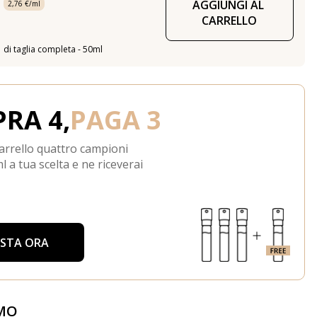
AGGIUNGI AL 
2,76 €/ml
CARRELLO
di taglia completa - 50ml
RA 4,
PAGA 3
arrello quattro campioni
l a tua scelta e ne riceverai
ISTA ORA
MO