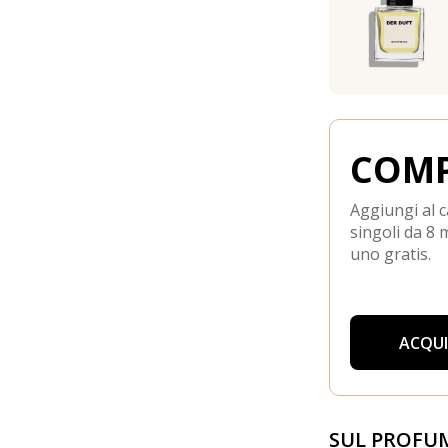
COMP
Aggiungi al c
singoli da 8 m
uno gratis.
ACQU
SUL PROFU