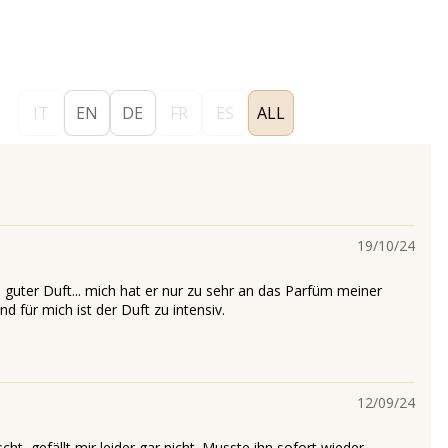
IT
EN
DE
FR
ES
ALL
19/10/24
n guter Duft... mich hat er nur zu sehr an das Parfüm meiner
d für mich ist der Duft zu intensiv.
12/09/24
cht, gefällt mir leider gar nicht. Musste ihn sofort wieder