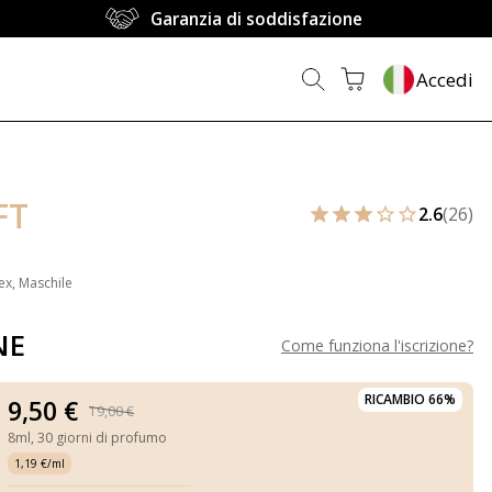
Garanzia di soddisfazione
Accedi
FT
2.6
(26)
ex, Maschile
NE
Come funziona l'iscrizione
?
RICAMBIO 66%
9,50 €
19,00 €
8ml,
30 giorni di profumo
1,19 €/ml