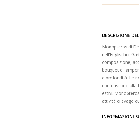
DESCRIZIONE DE
Monopteros di Der 
nell'Englischer Ga
composizione, acco
bouquet di lampone
e profondità. Le 
conferiscono alla 
estivi. Monopteros
attività di svago q
INFORMAZIONI S