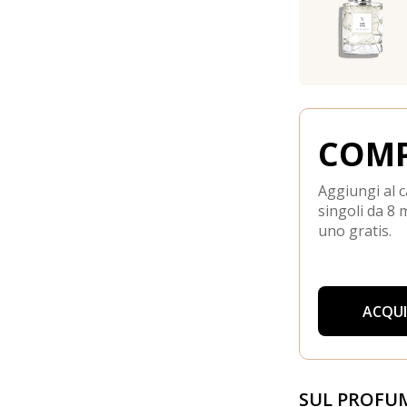
COMP
Aggiungi al c
singoli da 8 m
uno gratis.
ACQU
SUL PROFU