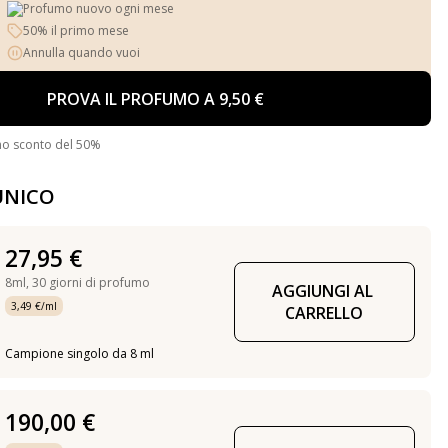
Profumo nuovo ogni mese
50% il primo mese
Annulla quando vuoi
PROVA IL PROFUMO A 9,50 €
no sconto del 50%
UNICO
27,95 €
8ml,
30 giorni di profumo
AGGIUNGI AL 
3,49 €/ml
CARRELLO
Campione singolo da 8 ml
190,00 €