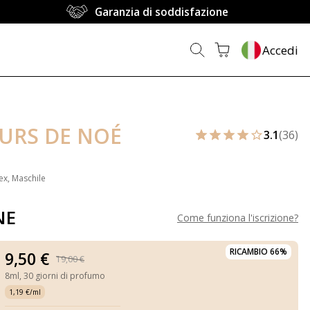
Garanzia di soddisfazione
Accedi
EURS DE NOÉ
3.1
(36)
ex, Maschile
NE
Come funziona l'iscrizione
?
RICAMBIO 66%
9,50 €
19,00 €
8ml,
30 giorni di profumo
1,19 €/ml