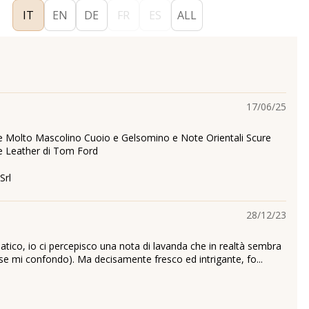
IT
EN
DE
FR
ES
ALL
17/06/25
e Molto Mascolino Cuoio e Gelsomino e Note Orientali Scure
e Leather di Tom Ford
Srl
28/12/23
ico, io ci percepisco una nota di lavanda che in realtà sembra
rse mi confondo). Ma decisamente fresco ed intrigante, fo...