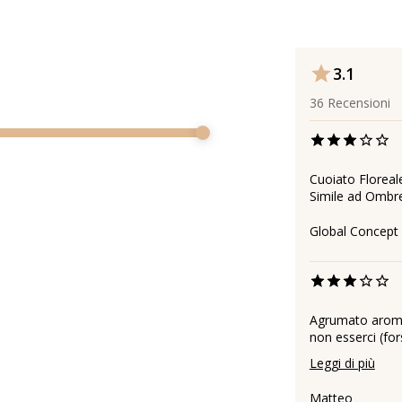
3.1
36
Recensioni
Cuoiato Floreal
Simile ad Ombr
Global Concept 
Agrumato aromat
non esserci (fo
Leggi di più
Matteo