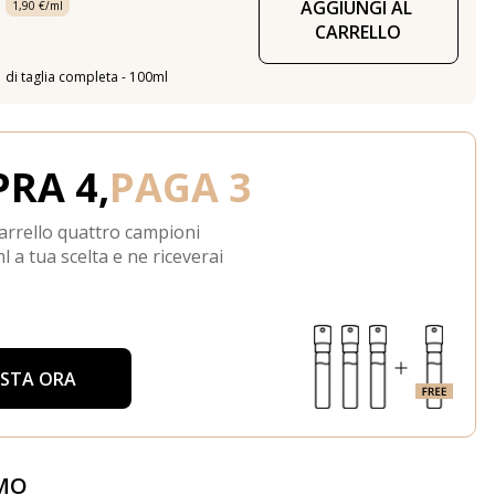
AGGIUNGI AL 
1,90 €/ml
CARRELLO
di taglia completa - 100ml
RA 4,
PAGA 3
arrello quattro campioni
l a tua scelta e ne riceverai
ISTA ORA
MO