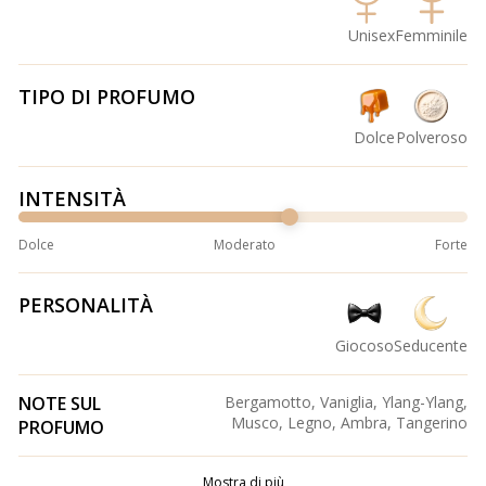
Unisex
Femminile
TIPO DI PROFUMO
Dolce
Polveroso
INTENSITÀ
Dolce
Moderato
Forte
PERSONALITÀ
Giocoso
Seducente
NOTE SUL
Bergamotto, Vaniglia, Ylang-Ylang,
Musco, Legno, Ambra, Tangerino
PROFUMO
Mostra di più