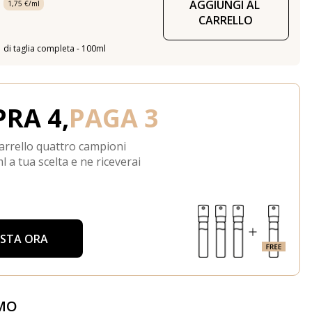
AGGIUNGI AL 
1,75 €/ml
CARRELLO
di taglia completa - 100ml
RA 4,
PAGA 3
arrello quattro campioni
l a tua scelta e ne riceverai
ISTA ORA
MO