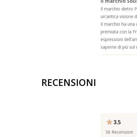
Il marchio So
Il marchio dietro 
un'antica visione 
Il marchio ha una 
premiata con la 
espressioni dell'am
saperne di più su
RECENSIONI
3.5
56
Recensioni