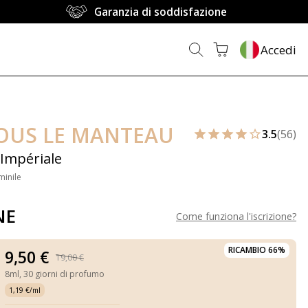
Garanzia di soddisfazione
Accedi
SOUS LE MANTEAU
3.5
(56)
Impériale
minile
NE
Come funziona l'iscrizione
?
RICAMBIO 66%
9,50 €
19,00 €
8ml,
30 giorni di profumo
1,19 €/ml