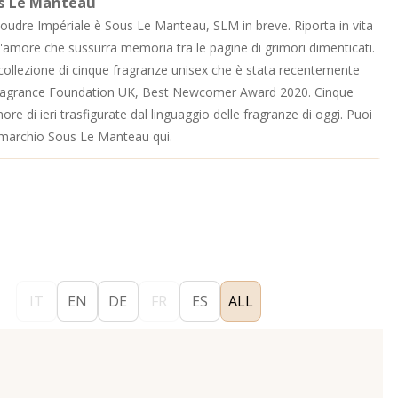
us Le Manteau
Poudre Impériale è Sous Le Manteau, SLM in breve. Riporta in vita
d'amore che sussurra memoria tra le pagine di grimori dimenticati.
collezione di cinque fragranze unisex che è stata recentemente
Fragrance Foundation UK, Best Newcomer Award 2020. Cinque
ore di ieri trasfigurate dal linguaggio delle fragranze di oggi. Puoi
l marchio Sous Le Manteau
qui.
IT
EN
DE
FR
ES
ALL