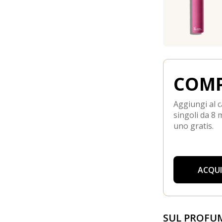
COMP
Aggiungi al c
singoli da 8 m
uno gratis.
ACQU
SUL PROFU