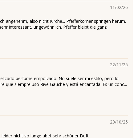
11/02/26
ch angenehm, also nicht Kirche... Pfefferkörner springen herum.
sehr interessant, ungewöhnlich. Pfeffer bleibt die ganz...
22/11/25
delicado perfume empolvado. No suele ser mi estilo, pero lo
re que siempre usó Rive Gauche y está encantada. Es un conc...
20/10/25
 leider nicht so lange abet sehr schöner Duft