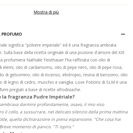
Mostra di più
L PROFUMO
ale significa "polvere imperiale" ed è una fragranza ambrata
. Sulla base della ricetta originale di una pozione d'amore del XIX
la profumiera Nathalie Feisthauer l'ha raffinata con olio di
i elemi, olio di cardamomo, olio di pepe nero, olio di pepe rosa,
 olio di gelsomino, olio di incenso, eliotropio, resina di benzoino, olio
olio di legno di cedro, muschio e vaniglia. Love Potions di SLM è una
fumi pregiati a base di ricette afrodisiache.
o la fragranza Pudre Impériale?
sembrava dormire profondamente, osavo, il mio viso
o il collo, a sussurrare, nel delicato silenzio della prima mattina
otte, quella dichiarazione in piena espansione. "Che cosa hai
 Breve momento di panico. "Ti ispiro."