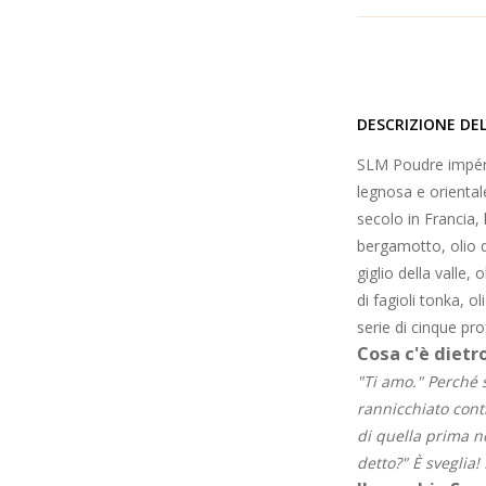
DESCRIZIONE DE
SLM Poudre impéri
legnosa e orientale
secolo in Francia, 
bergamotto, olio d
giglio della valle,
di fagioli tonka, 
serie di cinque pro
Cosa c'è dietr
"Ti amo." Perché 
rannicchiato contr
di quella prima n
detto?" È sveglia!