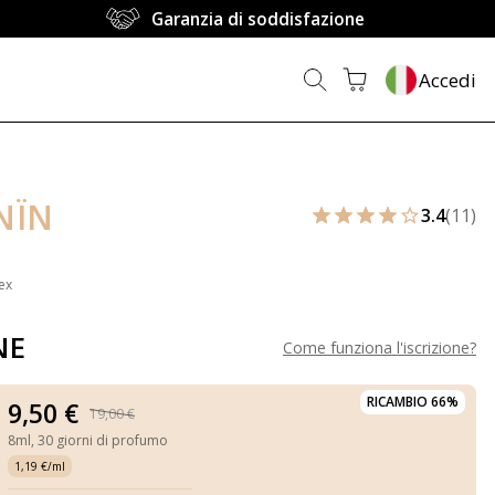
Garanzia di soddisfazione
Accedi
NÏN
3.4
(11)
ex
NE
Come funziona l'iscrizione
?
RICAMBIO 66%
9,50 €
19,00 €
8ml,
30 giorni di profumo
1,19 €/ml