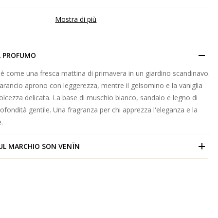
Mostra di più
L PROFUMO
 è come una fresca mattina di primavera in un giardino scandinavo.
e d'arancio aprono con leggerezza, mentre il gelsomino e la vaniglia
lcezza delicata. La base di muschio bianco, sandalo e legno di
fondità gentile. Una fragranza per chi apprezza l'eleganza e la
.
UL MARCHIO
SON VENÏN