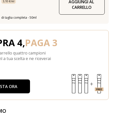
AGGIUNGI AL 
3,10 €/ml
CARRELLO
di taglia completa - 50ml
RA 4,
PAGA 3
arrello quattro campioni
l a tua scelta e ne riceverai
ISTA ORA
MO