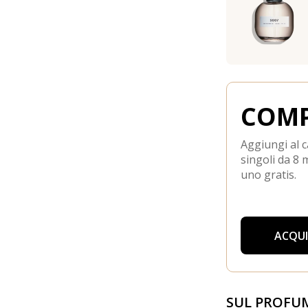
COMP
Aggiungi al c
singoli da 8 m
uno gratis.
ACQU
SUL PROFU