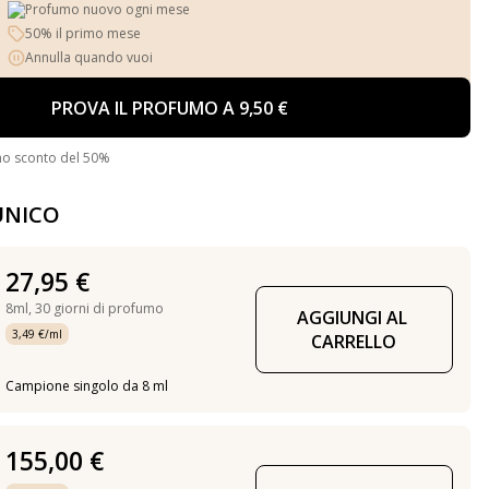
Profumo nuovo ogni mese
50% il primo mese
Annulla quando vuoi
PROVA IL PROFUMO A 9,50 €
no sconto del 50%
UNICO
27,95 €
8ml,
30 giorni di profumo
AGGIUNGI AL 
3,49 €/ml
CARRELLO
Campione singolo da 8 ml
155,00 €