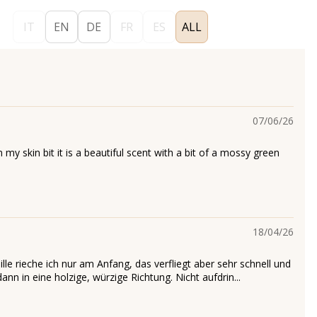
IT
EN
DE
FR
ES
ALL
07/06/26
my skin bit it is a beautiful scent with a bit of a mossy green
18/04/26
le rieche ich nur am Anfang, das verfliegt aber sehr schnell und
dann in eine holzige, würzige Richtung. Nicht aufdrin...