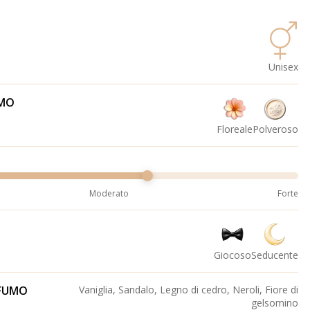
Unisex
UMO
Floreale
Polveroso
Moderato
Forte
Giocoso
Seducente
OFUMO
Vaniglia, Sandalo, Legno di cedro, Neroli, Fiore di
gelsomino