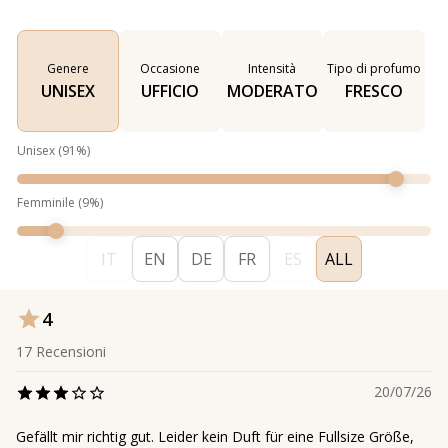
Genere
Occasione
Intensità
Tipo di profumo
UNISEX
UFFICIO
MODERATO
FRESCO
Unisex
(
91
%)
Femminile
(
9
%)
IT
EN
DE
FR
ES
ALL
4
17
Recensioni
20/07/26
Gefällt mir richtig gut. Leider kein Duft für eine Fullsize Größe,