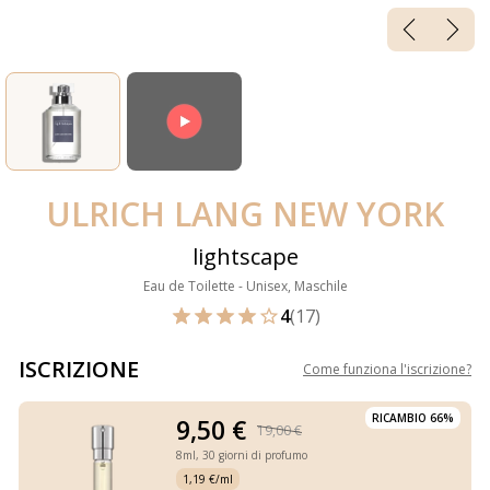
ULRICH LANG NEW YORK
lightscape
Eau de Toilette - Unisex, Maschile
4
(17)
ISCRIZIONE
Come funziona l'iscrizione
?
RICAMBIO 66%
9,50 €
19,00 €
8ml,
30 giorni di profumo
1,19 €/ml