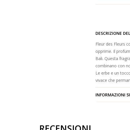
DESCRIZIONE DE
Fleur des Fleurs c
opprime. Il profu
Bali. Questa fragr
combinano con not
Le erbe e un tocco
vivace che permane
INFORMAZIONI S
RECENSIONI