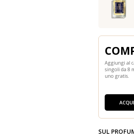
COMP
Aggiungi al c
singoli da 8 m
uno gratis.
ACQU
SUL PROFU