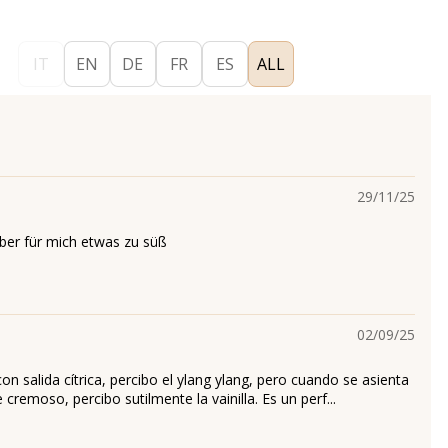
IT
EN
DE
FR
ES
ALL
29/11/25
ber für mich etwas zu süß
02/09/25
n salida cítrica, percibo el ylang ylang, pero cuando se asienta
e cremoso, percibo sutilmente la vainilla. Es un perf...