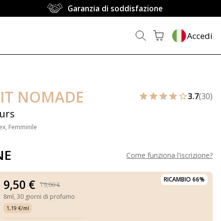
Garanzia di soddisfazione
Accedi
IT NOMADE
3.7
(30)
eurs
ex, Femminile
NE
Come funziona l'iscrizione
?
RICAMBIO 66%
9,50 €
19,00 €
8ml,
30 giorni di profumo
1,19 €/ml