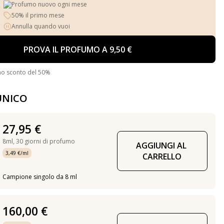
Profumo nuovo ogni mese
50% il primo mese
Annulla quando vuoi
PROVA IL PROFUMO A 9,50 €
no sconto del 50%
UNICO
27,95 €
8ml,
30 giorni di profumo
AGGIUNGI AL 
3,49 €/ml
CARRELLO
Campione singolo da 8 ml
160,00 €