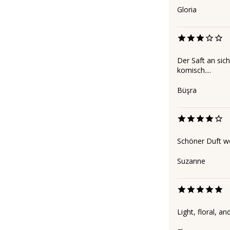
Gloria
Der Saft an sich
komisch....
Büşra
Schöner Duft w
Suzanne
Light, floral, an