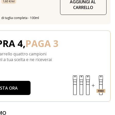
AGGIUNGI AL 
1,60 €/ml
CARRELLO
di taglia completa - 100ml
RA 4,
PAGA 3
arrello quattro campioni
l a tua scelta e ne riceverai
ISTA ORA
MO