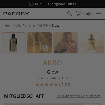
Nur 100% originale Düfte
Login
Heim
Alle Parfums
AKRO
Glow
AKRO
Glow
Extrait de Parfum - Unisex
4.2
(67)
MITGLIEDSCHAFT
So funktioniert die Mitgliedschaft
?