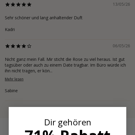
13/05/26
Sehr schöner und lang anhaltender Duft
Kadri
06/05/26
Nicht ganz mein Fall. Mir sticht die Rose zu viel heraus. Ist gut
tagsüber oder auch zu einem Date tragbar. Im Büro würde ich
ihn nicht tragen, er kön...
Mehr lesen
Sabine
Mehr anzeigen
Dir gehören