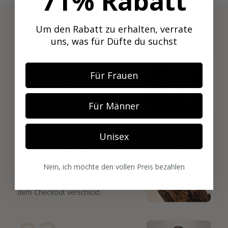
71% Rabatt
3 SCHRITTE ZUR MITGLIEDSCHAFT
Um den Rabatt zu erhalten, verrate
01
uns, was für Düfte du suchst
FINDE, WAS DIR GEFÄLLT
Durchstöbere 600+ Nischendüfte und
Für Frauen
leg deine Favoriten direkt in deine Box.
Für Männer
02
Unisex
WÄHLE DEINEN ERSTEN
DUFT
Nein, ich möchte den vollen Preis bezahlen
Starte mit deinem Favoriten. Dein
erstes Luxusparfum wird direkt nach
dem Checkout verschickt.