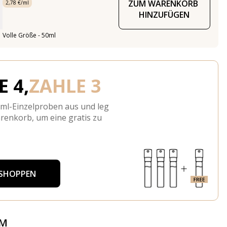
ZUM WARENKORB 
2,78 €/ml
HINZUFÜGEN
Volle Größe - 50ml
 4,
ZAHLE 3
-ml-Einzelproben aus und leg
arenkorb, um eine gratis zu
 SHOPPEN
ÜM