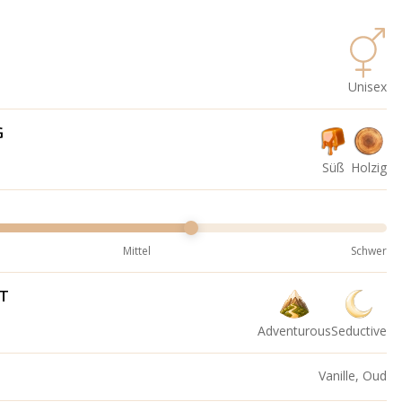
Unisex
G
Süß
Holzig
Mittel
Schwer
IT
Adventurous
Seductive
Vanille, Oud