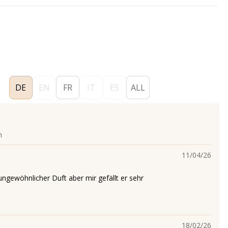
DE
EN
FR
IT
ES
ALL
n
11/04/26
ungewöhnlicher Duft aber mir gefällt er sehr
18/02/26