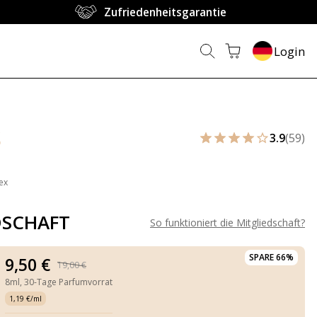
Zufriedenheitsgarantie
Login
S
3.9
(59)
ex
DSCHAFT
So funktioniert die Mitgliedschaft
?
SPARE 66%
9,50 €
19,00 €
8ml,
30-Tage Parfumvorrat
1,19 €/ml