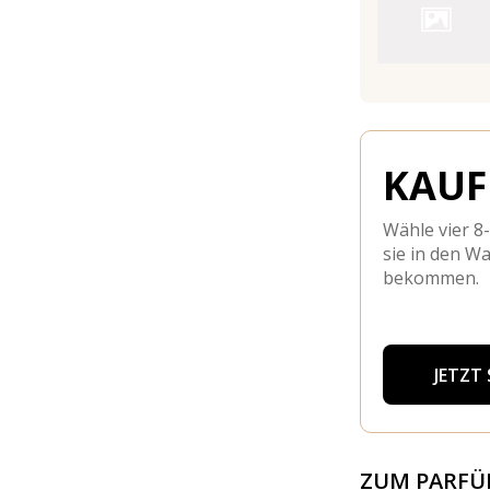
KAUFE
Wähle vier 8
sie in den W
bekommen.
JETZT
ZUM PARF