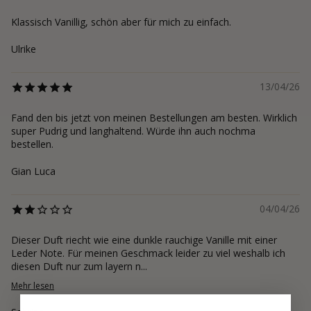
Klassisch Vanillig, schön aber für mich zu einfach.
Ulrike
13/04/26
Fand den bis jetzt von meinen Bestellungen am besten. Wirklich
super Pudrig und langhaltend. Würde ihn auch nochma
bestellen.
Gian Luca
04/04/26
Dieser Duft riecht wie eine dunkle rauchige Vanille mit einer
Leder Note. Für meinen Geschmack leider zu viel weshalb ich
diesen Duft nur zum layern n...
Mehr lesen