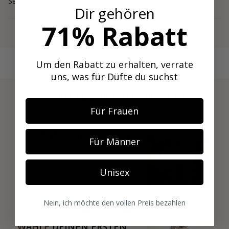
Sabrina
Dir gehören
71% Rabatt
Mehr anzeigen
Um den Rabatt zu erhalten, verrate
uns, was für Düfte du suchst
3 SCHRITTE ZUR MITGLIEDSCHAFT
01
Für Frauen
FINDE, WAS DIR GEFÄLLT
Für Männer
Durchstöbere 600+ Nischendüfte und
leg deine Favoriten direkt in deine Box.
Unisex
02
Nein, ich möchte den vollen Preis bezahlen
WÄHLE DEINEN ERSTEN