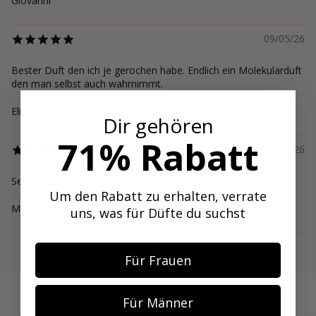
Giovanni
09/05/26
Bester Duft den ich je gerochen habe. Endlich ein Molekularduft
den man selbst auch wahrnimmt.
Elisabeth
Dir gehören
71% Rabatt
07/05/26
Sehr angenehm cremig frischer Duft, elegant und zeitlos
Um den Rabatt zu erhalten, verrate
Melanie
uns, was für Düfte du suchst
Mehr anzeigen
Für Frauen
Für Männer