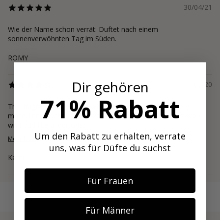
30/04/21
Wie der Name schon verrät: Duftet nach einem
sonnenverwöhnten Tag im Süden.
ROMY
Dir gehören
13/08/20
71% Rabatt
This fragrance was a little bit of a letdown. It started very
masculine and then balanced itself out into fruity sweet scent
with oud-like undertones....
Um den Rabatt zu erhalten, verrate
Mehr lesen
uns, was für Düfte du suchst
Katrin
Für Frauen
Für Männer