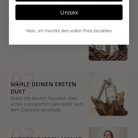
3 SCHRITTE ZUR MITGLIEDSCHAFT
Unisex
01
FINDE, WAS DIR GEFÄLLT
Nein, ich möchte den vollen Preis bezahlen
Durchstöbere 600+ Nischendüfte und
leg deine Favoriten direkt in deine Box.
02
WÄHLE DEINEN ERSTEN
DUFT
Starte mit deinem Favoriten. Dein
erstes Luxusparfum wird direkt nach
dem Checkout verschickt.
03