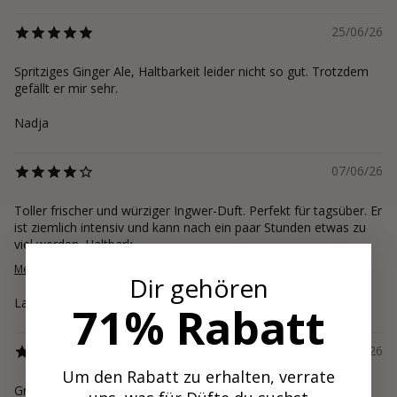
25/06/26
Spritziges Ginger Ale, Haltbarkeit leider nicht so gut. Trotzdem
gefällt er mir sehr.
Nadja
07/06/26
Toller frischer und würziger Ingwer-Duft. Perfekt für tagsüber. Er
ist ziemlich intensiv und kann nach ein paar Stunden etwas zu
viel werden. Haltbark...
Mehr lesen
Dir gehören
Laura Katharina
71% Rabatt
07/04/26
Um den Rabatt zu erhalten, verrate
Grundsätzlich ein angenehmer Duft, der für mich auch immer