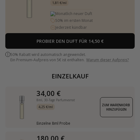
1,81 €/ml
Monatlich neuer Duft
50% im ersten Monat
Jederzeit kündbar
PROBIER DEN DUFT FÜR 14,50 €
50% Rabatt wird automatisch angewendet.
Ein Premium-Aufpreis von 5€ ist enthalten.
Warum dieser Aufpreis?
EINZELKAUF
34,00 €
8ml,
30-Tage Parfumvorrat
ZUM WARENKORB 
4,25 €/ml
HINZUFÜGEN
Einzelne 8ml Probe
180,00 €