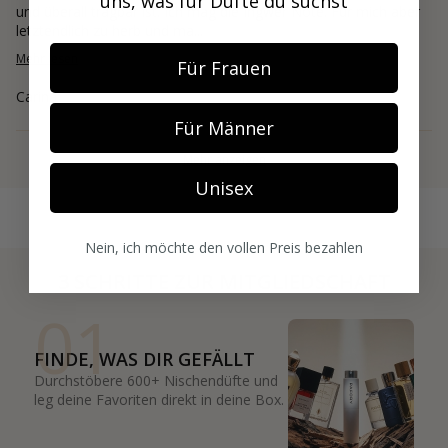
uns, was für Düfte du suchst
und überall tragbar ist. Ich mag die Ingwer Note. Für mich aber
letztendlich zu herb und ma...
Mehr lesen
Für Frauen
Carina
Für Männer
Mehr anzeigen
Unisex
Nein, ich möchte den vollen Preis bezahlen
3 SCHRITTE ZUR MITGLIEDSCHAFT
01
FINDE, WAS DIR GEFÄLLT
Durchstöbere 600+ Nischendüfte und
leg deine Favoriten direkt in deine Box.