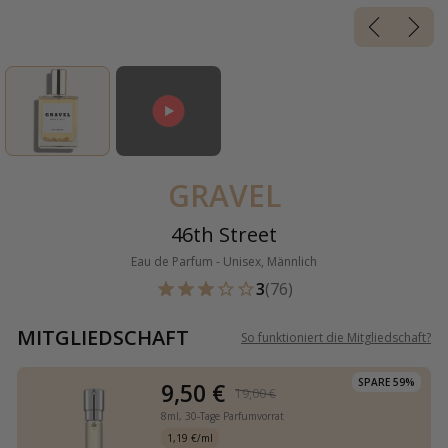
GRAVEL
46th Street
Eau de Parfum - Unisex, Männlich
3
(76)
MITGLIEDSCHAFT
So funktioniert die Mitgliedschaft
?
SPARE 59%
9,50 €
19,00 €
8ml,
30-Tage Parfumvorrat
1,19 €/ml