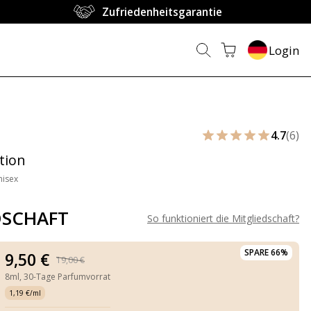
Zufriedenheitsgarantie
Login
4.7
(6)
tion
nisex
DSCHAFT
So funktioniert die Mitgliedschaft
?
SPARE 66%
9,50 €
19,00 €
8ml,
30-Tage Parfumvorrat
1,19 €/ml