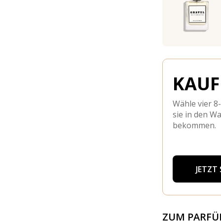
KAUFE
Wähle vier 8
sie in den W
bekommen.
JETZT
ZUM PARF