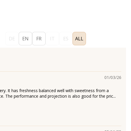
DE
EN
FR
IT
ES
ALL
01/03/26
very. It has freshness balanced well with sweetness from a
te. The performance and projection is also good for the pric...