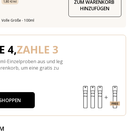
ZUM WARENKORB 
1,80 €/ml
HINZUFÜGEN
Volle Größe - 100ml
 4,
ZAHLE 3
-ml-Einzelproben aus und leg
arenkorb, um eine gratis zu
 SHOPPEN
ÜM