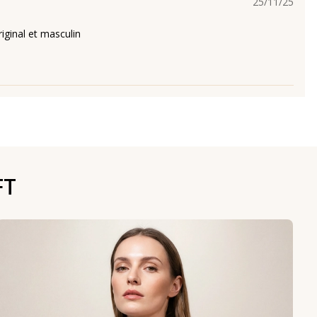
25/11/25
iginal et masculin
FT