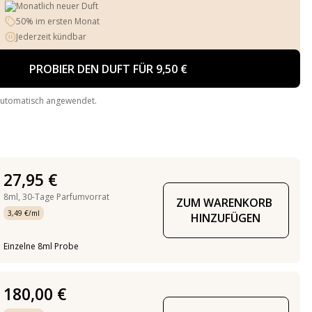
Monatlich neuer Duft
50% im ersten Monat
Jederzeit kündbar
PROBIER DEN DUFT FÜR 9,50 €
automatisch angewendet.
27,95 €
8ml,
30-Tage Parfumvorrat
ZUM WARENKORB 
3,49 €/ml
HINZUFÜGEN
Einzelne 8ml Probe
180,00 €