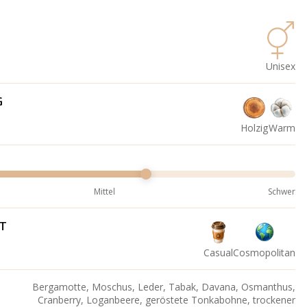
Unisex
G
Holzig
Warm
Mittel
Schwer
IT
Casual
Cosmopolitan
Bergamotte, Moschus, Leder, Tabak, Davana, Osmanthus,
Cranberry, Loganbeere, geröstete Tonkabohne, trockener