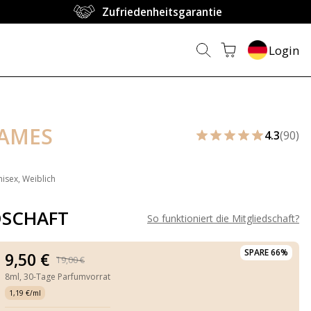
Zufriedenheitsgarantie
Login
AMES
4.3
(90)
nisex, Weiblich
DSCHAFT
So funktioniert die Mitgliedschaft
?
SPARE 66%
9,50 €
19,00 €
8ml,
30-Tage Parfumvorrat
1,19 €/ml