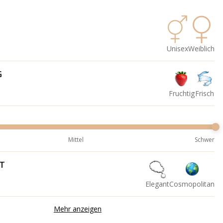
Unisex
Weiblich
G
Fruchtig
Frisch
Mittel
Schwer
IT
Elegant
Cosmopolitan
Mehr anzeigen