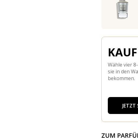
KAUFE
Wähle vier 8
sie in den W
bekommen.
JETZT
ZUM PARF