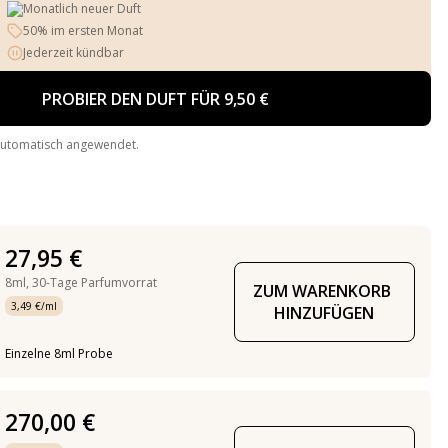
Monatlich neuer Duft
50% im ersten Monat
Jederzeit kündbar
PROBIER DEN DUFT FÜR 9,50 €
automatisch angewendet.
27,95 €
8ml,
30-Tage Parfumvorrat
ZUM WARENKORB 
3,49 €/ml
HINZUFÜGEN
Einzelne 8ml Probe
270,00 €