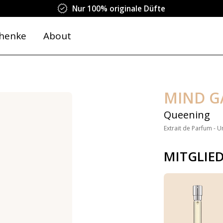
Nur 100% originale Düfte
henke
About
MIND G
Queening
Extrait de Parfum - U
MITGLIE