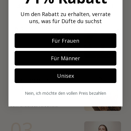
3 SCHRITTE ZUR MITGLIEDSCHAFT
Um den Rabatt zu erhalten, verrate
01
uns, was für Düfte du suchst
FINDE, WAS DIR GEFÄLLT
Durchstöbere 600+ Nischendüfte und
Für Frauen
leg deine Favoriten direkt in deine Box.
Für Männer
02
Unisex
WÄHLE DEINEN ERSTEN
DUFT
Nein, ich möchte den vollen Preis bezahlen
Starte mit deinem Favoriten. Dein
erstes Luxusparfum wird direkt nach
dem Checkout verschickt.
03