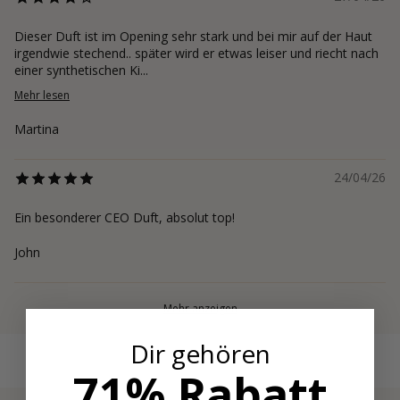
Dieser Duft ist im Opening sehr stark und bei mir auf der Haut
irgendwie stechend.. später wird er etwas leiser und riecht nach
einer synthetischen Ki...
Mehr lesen
Martina
24/04/26
Ein besonderer CEO Duft, absolut top!
John
Mehr anzeigen
Dir gehören
71% Rabatt