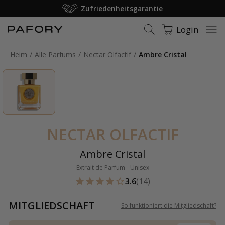
Mitgliedschaft: Kostenloser Versand
Login
Heim
Alle Parfums
Nectar Olfactif
Ambre Cristal
NECTAR OLFACTIF
Ambre Cristal
Extrait de Parfum - Unisex
3.6
(14)
MITGLIEDSCHAFT
So funktioniert die Mitgliedschaft
?