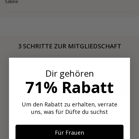
Sabine
3 SCHRITTE ZUR MITGLIEDSCHAFT
01
FINDE, WAS DIR GEFÄLLT
Dir gehören
Durchstöbere 600+ Nischendüfte und
71% Rabatt
leg deine Favoriten direkt in deine Box.
Um den Rabatt zu erhalten, verrate
02
uns, was für Düfte du suchst
WÄHLE DEINEN ERSTEN
Für Frauen
DUFT