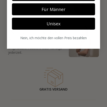
Starte mit deinem Favoriten. Dein
erstes Luxusparfum wird direkt nach
Für Männer
dem Checkout verschickt.
03
Unisex
ENTDECKE JEDEN MONAT
NEU
Nein, ich möchte den vollen Preis bezahlen
Jeden Monat ein neuer 8 ml
Originalduft. Pausiere oder kündige
jederzeit.
GRATIS VERSAND