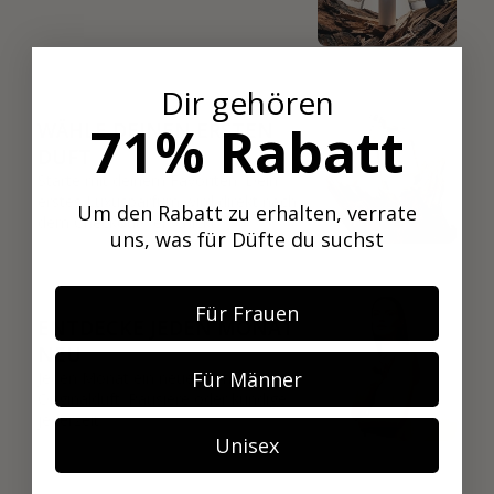
02
Dir gehören
71% Rabatt
WÄHLE DEINEN ERSTEN
DUFT
Starte mit deinem Favoriten. Dein
erstes Luxusparfum wird direkt nach
Um den Rabatt zu erhalten, verrate
dem Checkout verschickt.
uns, was für Düfte du suchst
03
Für Frauen
ENTDECKE JEDEN MONAT
NEU
Für Männer
Jeden Monat ein neuer 8 ml
Originalduft. Pausiere oder kündige
jederzeit.
Unisex