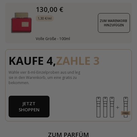
130,00 €
1,30 €/ml
ZUM WARENKORB 
HINZUFÜGEN
Volle Größe - 100ml
KAUFE 4,
ZAHLE 3
Wähle vier 8-ml-Einzelproben aus und leg
sie in den Warenkorb, um eine gratis zu
bekommen.
JETZT
SHOPPEN
ZUM PARFÜM